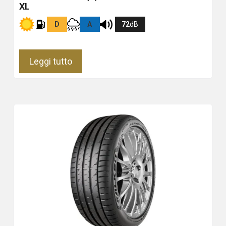
XL
D
A
72
dB
Leggi tutto