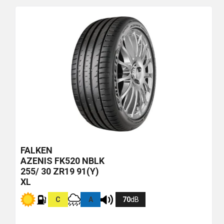
più
economico
FALKEN
AZENIS FK520
NBLK
255/ 30 ZR19 91(Y)
XL
C
A
70
dB