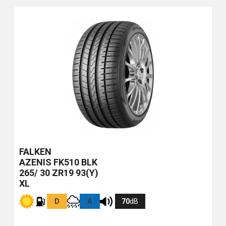
FALKEN
AZENIS FK510
BLK
265/ 30 ZR19 93(Y)
XL
D
A
70
dB