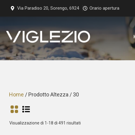
Vai
Via Paradiso 20, Sorengo, 6924
Orario apertura
al
contenuto
Home
/ Prodotto Altezza / 30
Prezzo:
Visualizzazione di 1-18 di 491 risultati
dal