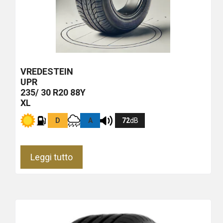
VREDESTEIN
UPR
235/ 30 R20 88Y
XL
D
A
72
dB
Leggi tutto