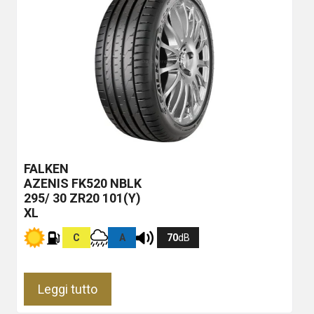
FALKEN
AZENIS FK520
NBLK
295/ 30 ZR20 101(Y)
XL
C
A
70
dB
Leggi tutto