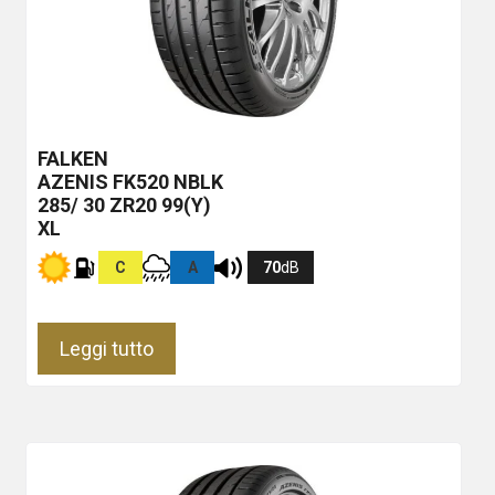
FALKEN
AZENIS FK520
NBLK
285/ 30 ZR20 99(Y)
XL
C
A
70
dB
Leggi tutto