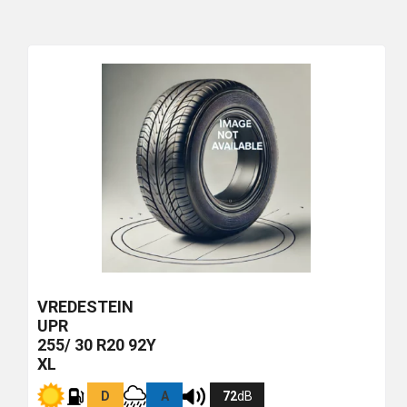
VREDESTEIN
UPR
255/ 30 R20 92Y
XL
D
A
72
dB