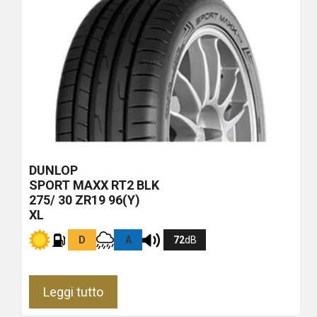
DUNLOP
SPORT MAXX RT2
BLK
275/ 30 ZR19 96(Y)
XL
D
A
72
dB
Leggi tutto