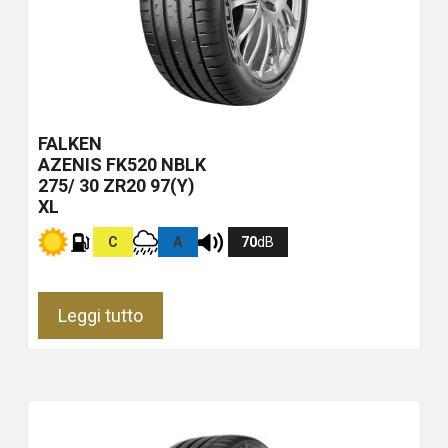
FALKEN
AZENIS FK520
NBLK
275/ 30 ZR20 97(Y)
XL
C
A
70
dB
Leggi tutto