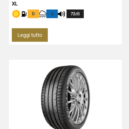
XL
D
A
72
dB
Leggi tutto