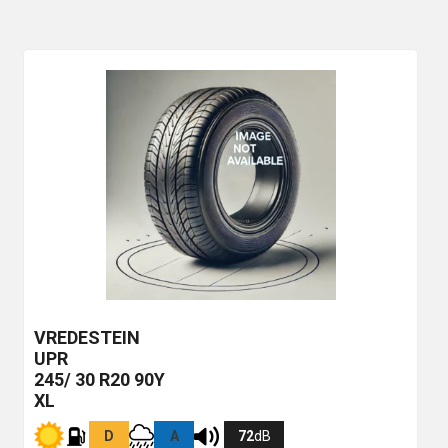
VREDESTEIN
UPR
245/ 30 R20 90Y
XL
D
A
72
dB