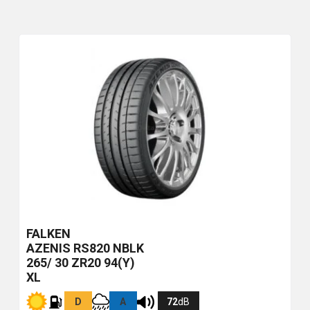
FALKEN
AZENIS RS820
NBLK
265/ 30 ZR20 94(Y)
XL
D
A
72
dB