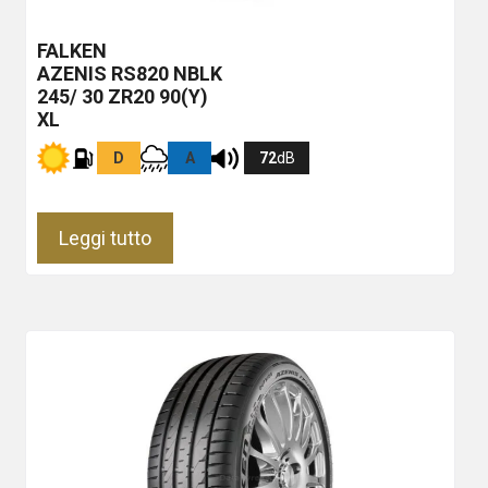
FALKEN
AZENIS RS820
NBLK
245/ 30 ZR20 90(Y)
XL
D
A
72
dB
Leggi tutto