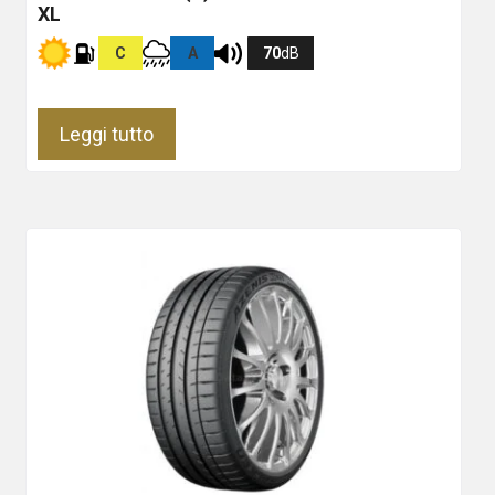
XL
C
A
70
dB
Leggi tutto