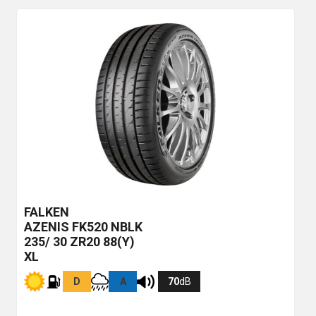
FALKEN
AZENIS FK520
NBLK
235/ 30 ZR20 88(Y)
XL
D
A
70
dB