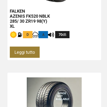
FALKEN
AZENIS FK520
NBLK
285/ 30 ZR19 98(Y)
XL
D
A
70
dB
Leggi tutto