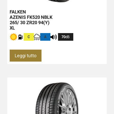
FALKEN
AZENIS FK520
NBLK
265/ 30 ZR20 94(Y)
XL
C
A
70
dB
Leggi tutto