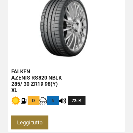
FALKEN
AZENIS RS820
NBLK
285/ 30 ZR19 98(Y)
XL
D
A
72
dB
Leggi tutto