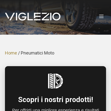
Vai
al
ME
contenuto
Home
/ Pneumatici Moto
Scopri i nostri prodotti!
Per offrirti una migliore esperienza e risultati