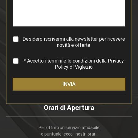
p
a
r
a
g
r
a
Desidero iscrivermi alla newsletter per ricevere
f
novità e offerte
o
*
* Accetto i termini e le condizioni della
Privacy
Policy
di Viglezio
INVIA
Orari di Apertura
Per offrirti un servizio affidabile
e puntuale, ecco i nostri orari.