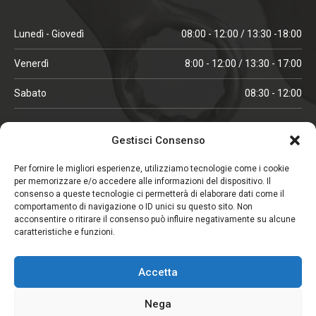
Lunedì - Giovedì
08:00 - 12:00 / 13:30 -18:00
Venerdì
8:00 - 12:00 / 13:30 - 17:00
Sabato
08:30 - 12:00
ORARI IN ALTA STAGIONE
Gestisci Consenso
(aprile, maggio, ottobre, novembre, dicembre)
Per fornire le migliori esperienze, utilizziamo tecnologie come i cookie
per memorizzare e/o accedere alle informazioni del dispositivo. Il
Lunedì - Venerdì
08:00 - 12:00 / 13:30 -18:00
consenso a queste tecnologie ci permetterà di elaborare dati come il
comportamento di navigazione o ID unici su questo sito. Non
Sabato
08:00 - 12:00
acconsentire o ritirare il consenso può influire negativamente su alcune
caratteristiche e funzioni.
CHIUSO IL SABATO
Accetta
(gennaio, febbraio, agosto, settembre)
Nega