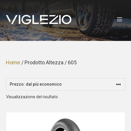
Vai
al
ME
contenuto
Home
/ Prodotto Altezza / 605
Visualizzazione del risultato