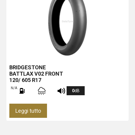
BRIDGESTONE
BATTLAX V02 FRONT
120/ 605 R17
N/A
0
dB
Leggi tutto