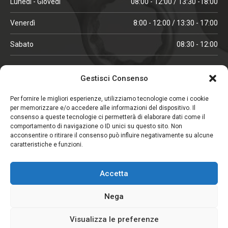
Lunedì - Giovedì
08:00 - 12:00 / 13:30 -18:00
Venerdì
8:00 - 12:00 / 13:30 - 17:00
Sabato
08:30 - 12:00
ORARI IN ALTA STAGIONE
Gestisci Consenso
(aprile, maggio, ottobre, novembre, dicembre)
Per fornire le migliori esperienze, utilizziamo tecnologie come i cookie
per memorizzare e/o accedere alle informazioni del dispositivo. Il
Lunedì - Venerdì
08:00 - 12:00 / 13:30 -18:00
consenso a queste tecnologie ci permetterà di elaborare dati come il
comportamento di navigazione o ID unici su questo sito. Non
Sabato
08:00 - 12:00
acconsentire o ritirare il consenso può influire negativamente su alcune
caratteristiche e funzioni.
CHIUSO IL SABATO
Accetta
(gennaio, febbraio, agosto, settembre)
Nega
Visualizza le preferenze
Copyright © 2026. Viglezio - Tutti i diritti riservati.
Elemento aggiunto al carrello.