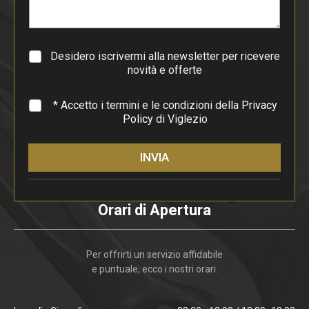
r
a
g
r
a
Desidero iscrivermi alla newsletter per ricevere
f
novità e offerte
o
*
* Accetto i termini e le condizioni della
Privacy
Policy
di Viglezio
INVIA
Orari di Apertura
Per offrirti un servizio affidabile
e puntuale, ecco i nostri orari.