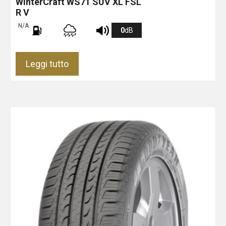
WinterCraft WS71 SUV XL FSL
R V
N/A
0
dB
Leggi tutto