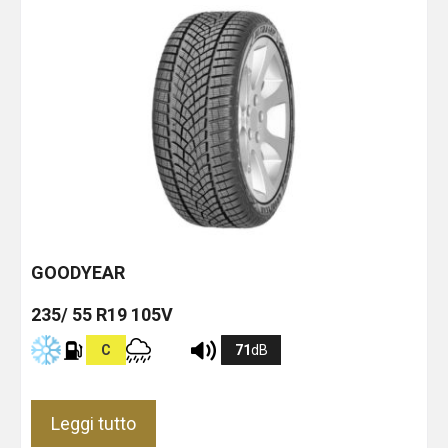
GOODYEAR
235/ 55 R19 105V
C
71
dB
Leggi tutto