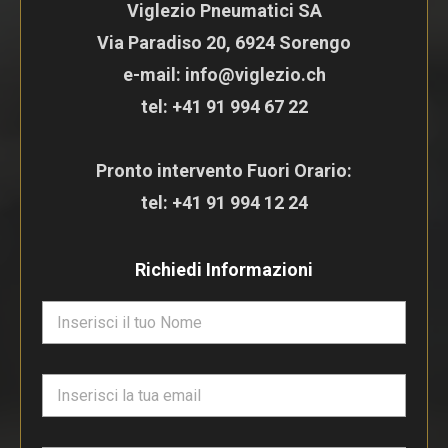
Viglezio Pneumatici SA
Via Paradiso 20, 6924 Sorengo
e-mail: info@viglezio.ch
tel:
+41 91 994 67 22
Pronto intervento Fuori Orario:
tel:
+41 91 994 12 24
Richiedi Informazioni
N
o
m
e
E
*
m
a
i