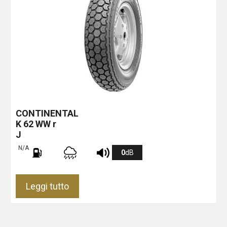
CONTINENTAL
K 62 WW r
J
N/A
0
dB
Leggi tutto