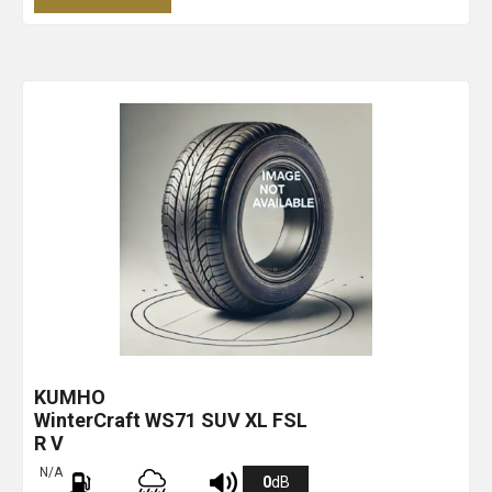
KUMHO
WinterCraft WS71 SUV XL FSL
R V
N/A
0
dB