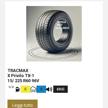
TRACMAX
X Privilo TX-1
15/ 225 R60 96V
N/A
C
B
69
dB
Leggi tutto