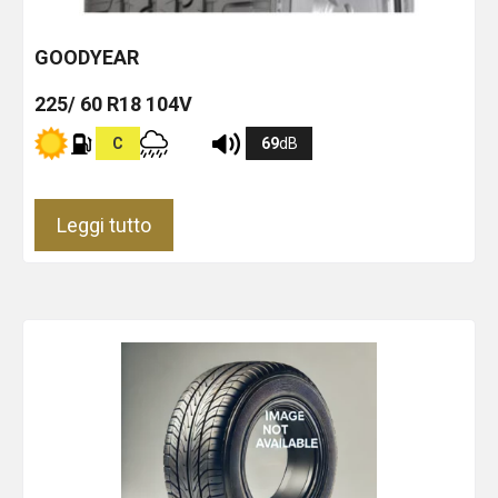
GOODYEAR
225/ 60 R18 104V
C
69
dB
Leggi tutto