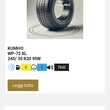
KUMHO
WP-72 XL
245/ 35 R20 95W
C
C
72
dB
Leggi tutto