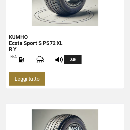
KUMHO
Ecsta Sport S PS72 XL
R Y
N/A
0
dB
Leggi tutto