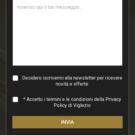
T
l
e
*
s
t
o
d
i
p
a
r
a
g
r
a
Desidero iscrivermi alla newsletter per ricevere
f
novità e offerte
o
*
* Accetto i termini e le condizioni della
Privacy
Policy
di Viglezio
INVIA