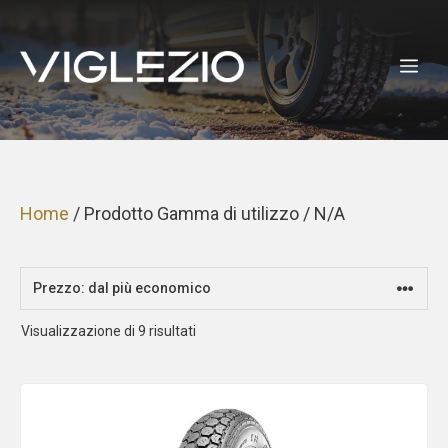
Vai
al
ME
contenuto
Home
/ Prodotto Gamma di utilizzo / N/A
Prezzo:
Visualizzazione di 9 risultati
dal
più
economico