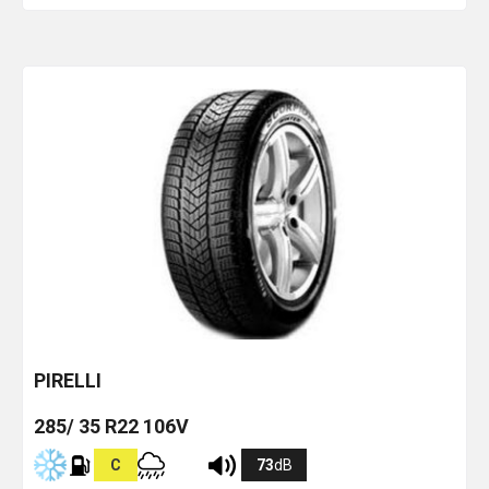
PIRELLI
285/ 35 R22 106V
C
73
dB