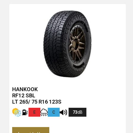
HANKOOK
RF12
SBL
LT 265/ 75 R16 123S
E
C
73
dB