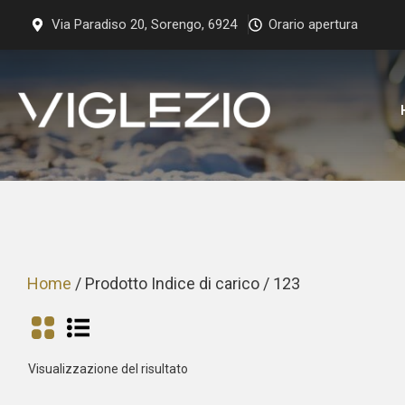
Vai
Via Paradiso 20, Sorengo, 6924
Orario apertura
al
contenuto
Home
/ Prodotto Indice di carico / 123
Visualizzazione del risultato