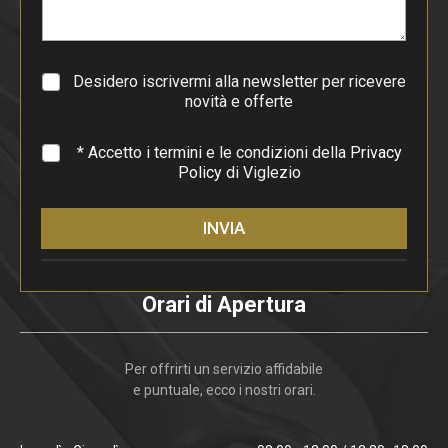
r
a
g
r
a
Desidero iscrivermi alla newsletter per ricevere
f
novità e offerte
o
*
* Accetto i termini e le condizioni della
Privacy
Policy
di Viglezio
INVIA
Orari di Apertura
Per offrirti un servizio affidabile
e puntuale, ecco i nostri orari.