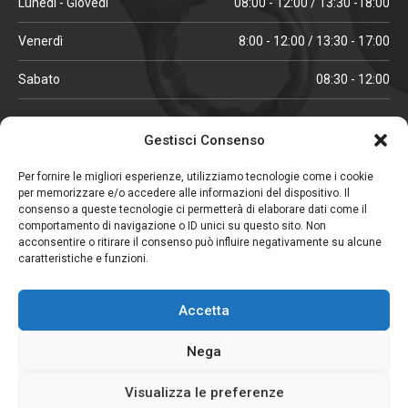
Lunedì - Giovedì
08:00 - 12:00 / 13:30 -18:00
Venerdì
8:00 - 12:00 / 13:30 - 17:00
Sabato
08:30 - 12:00
ORARI IN ALTA STAGIONE
Gestisci Consenso
(aprile, maggio, ottobre, novembre, dicembre)
Per fornire le migliori esperienze, utilizziamo tecnologie come i cookie
per memorizzare e/o accedere alle informazioni del dispositivo. Il
Lunedì - Venerdì
08:00 - 12:00 / 13:30 -18:00
consenso a queste tecnologie ci permetterà di elaborare dati come il
comportamento di navigazione o ID unici su questo sito. Non
Sabato
08:00 - 12:00
acconsentire o ritirare il consenso può influire negativamente su alcune
caratteristiche e funzioni.
CHIUSO IL SABATO
Accetta
(gennaio, febbraio, agosto, settembre)
Nega
Visualizza le preferenze
Copyright © 2026. Viglezio - Tutti i diritti riservati.
Elemento aggiunto al carrello.