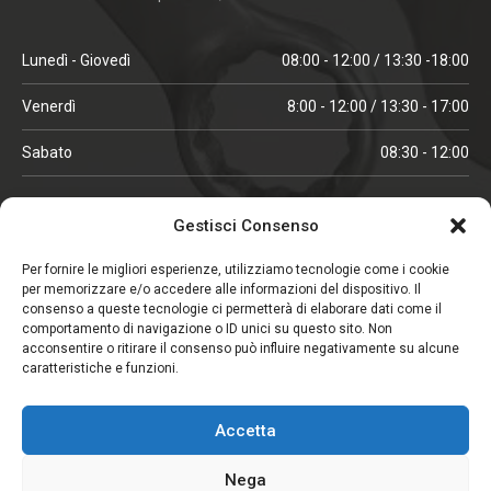
Lunedì - Giovedì
08:00 - 12:00 / 13:30 -18:00
Venerdì
8:00 - 12:00 / 13:30 - 17:00
Sabato
08:30 - 12:00
ORARI IN ALTA STAGIONE
Gestisci Consenso
(aprile, maggio, ottobre, novembre, dicembre)
Per fornire le migliori esperienze, utilizziamo tecnologie come i cookie
per memorizzare e/o accedere alle informazioni del dispositivo. Il
Lunedì - Venerdì
08:00 - 12:00 / 13:30 -18:00
consenso a queste tecnologie ci permetterà di elaborare dati come il
comportamento di navigazione o ID unici su questo sito. Non
Sabato
08:00 - 12:00
acconsentire o ritirare il consenso può influire negativamente su alcune
caratteristiche e funzioni.
CHIUSO IL SABATO
Accetta
(gennaio, febbraio, agosto, settembre)
Nega