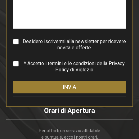
p
a
r
a
g
r
a
Desidero iscrivermi alla newsletter per ricevere
f
novità e offerte
o
*
* Accetto i termini e le condizioni della
Privacy
Policy
di Viglezio
INVIA
Orari di Apertura
Per offrirti un servizio affidabile
e puntuale, ecco i nostri orari.