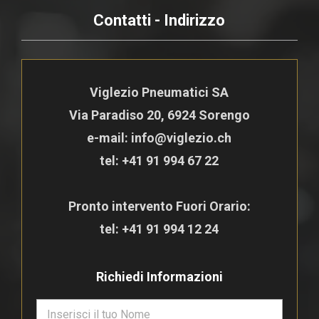
Contatti - Indirizzo
Viglezio Pneumatici SA
Via Paradiso 20, 6924 Sorengo
e-mail: info@viglezio.ch
tel:
+41 91 994 67 22
Pronto intervento Fuori Orario:
tel:
+41 91 994 12 24
Richiedi Informazioni
N
o