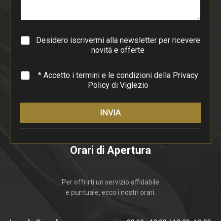
r
a
g
r
a
Desidero iscrivermi alla newsletter per ricevere
f
novità e offerte
o
*
* Accetto i termini e le condizioni della
Privacy
Policy
di Viglezio
INVIA
Orari di Apertura
Per offrirti un servizio affidabile
e puntuale, ecco i nostri orari.