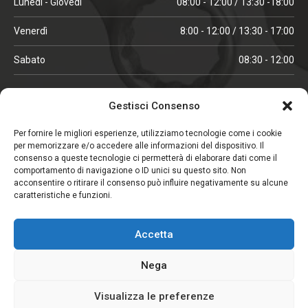
Lunedì - Giovedì
08:00 - 12:00 / 13:30 -18:00
Venerdì
8:00 - 12:00 / 13:30 - 17:00
Sabato
08:30 - 12:00
ORARI IN ALTA STAGIONE
Gestisci Consenso
(aprile, maggio, ottobre, novembre, dicembre)
Per fornire le migliori esperienze, utilizziamo tecnologie come i cookie
per memorizzare e/o accedere alle informazioni del dispositivo. Il
Lunedì - Venerdì
08:00 - 12:00 / 13:30 -18:00
consenso a queste tecnologie ci permetterà di elaborare dati come il
comportamento di navigazione o ID unici su questo sito. Non
Sabato
08:00 - 12:00
acconsentire o ritirare il consenso può influire negativamente su alcune
caratteristiche e funzioni.
CHIUSO IL SABATO
Accetta
(gennaio, febbraio, agosto, settembre)
Nega
Visualizza le preferenze
Copyright © 2026. Viglezio - Tutti i diritti riservati.
Elemento aggiunto al carrello.