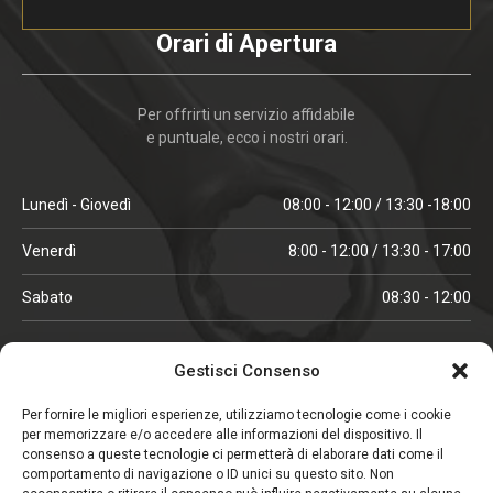
Orari di Apertura
Per offrirti un servizio affidabile
e puntuale, ecco i nostri orari.
Lunedì - Giovedì
08:00 - 12:00 / 13:30 -18:00
Venerdì
8:00 - 12:00 / 13:30 - 17:00
Sabato
08:30 - 12:00
ORARI IN ALTA STAGIONE
Gestisci Consenso
(aprile, maggio, ottobre, novembre, dicembre)
Per fornire le migliori esperienze, utilizziamo tecnologie come i cookie
per memorizzare e/o accedere alle informazioni del dispositivo. Il
Lunedì - Venerdì
08:00 - 12:00 / 13:30 -18:00
consenso a queste tecnologie ci permetterà di elaborare dati come il
comportamento di navigazione o ID unici su questo sito. Non
Sabato
08:00 - 12:00