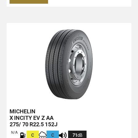
MICHELIN
X INCITY EV Z
AA
275/ 70 R22.5 152J
N/A
C
C
71
dB