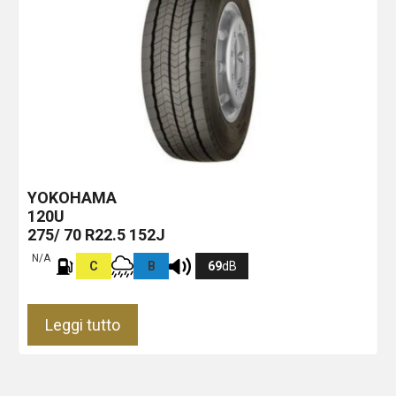
YOKOHAMA
120U
275/ 70 R22.5 152J
N/A
C
B
69
dB
Leggi tutto