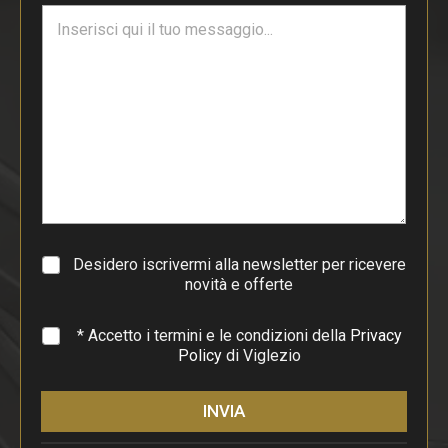
T
l
e
*
s
t
o
d
i
p
a
r
a
g
r
a
Desidero iscrivermi alla newsletter per ricevere
f
novità e offerte
o
*
* Accetto i termini e le condizioni della
Privacy
Policy
di Viglezio
INVIA