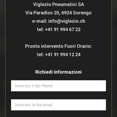
Viglezio Pneumatici SA
Via Paradiso 20, 6924 Sorengo
e-mail: info@viglezio.ch
tel:
+41 91 994 67 22
Pronto intervento Fuori Orario:
tel:
+41 91 994 12 24
Richiedi Informazioni
N
o
m
e
E
*
m
a
i