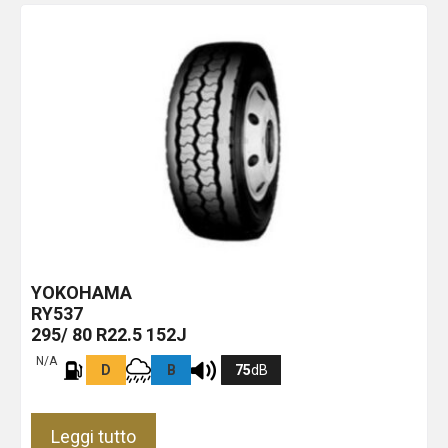
YOKOHAMA
RY537
295/ 80 R22.5 152J
N/A
D
B
75
dB
Leggi tutto