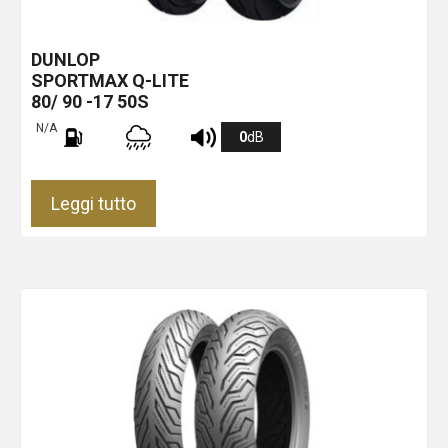
DUNLOP
SPORTMAX Q-LITE
80/ 90 -17 50S
N/A
0
dB
Leggi tutto