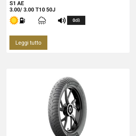
S1
AE
3.00/ 3.00 T10 50J
0
dB
Leggi tutto