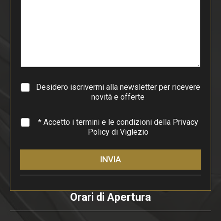
o
d
i
p
a
r
a
g
r
a
Desidero iscrivermi alla newsletter per ricevere
f
novità e offerte
o
*
* Accetto i termini e le condizioni della
Privacy
Policy
di Viglezio
INVIA
Orari di Apertura