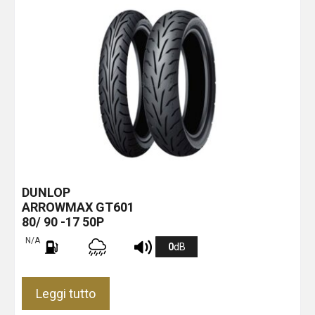
DUNLOP
ARROWMAX GT601
80/ 90 -17 50P
N/A
0
dB
Leggi tutto