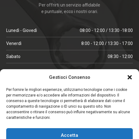
Per offrirti un servizio affidabile
e puntuale, ecco i nostri orari.
Lunedì - Giovedì
08:00 - 12:00 / 13:30 -18:00
Venerdì
8:00 - 12:00 / 13:30 - 17:00
Sabato
08:30 - 12:00
ORARI IN ALTA STAGIONE
Gestisci Consenso
(aprile, maggio, ottobre, novembre, dicembre)
Per fornire le migliori esperienze, utilizziamo tecnologie come i cookie
per memorizzare e/o accedere alle informazioni del dispositivo. Il
Lunedì - Venerdì
08:00 - 12:00 / 13:30 -18:00
consenso a queste tecnologie ci permetterà di elaborare dati come il
comportamento di navigazione o ID unici su questo sito. Non
Sabato
08:00 - 12:00
acconsentire o ritirare il consenso può influire negativamente su alcune
caratteristiche e funzioni.
CHIUSO IL SABATO
Accetta
(gennaio, febbraio, agosto, settembre)