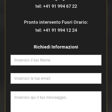
tel:
+41 91 994 67 22
Pronto intervento Fuori Orario:
tel:
+41 91 994 12 24
Richiedi Informazioni
N
o
m
e
E
*
m
a
i
T
l
e
*
s
t