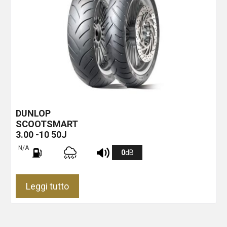
DUNLOP
SCOOTSMART
3.00 -10 50J
N/A
0
dB
Leggi tutto