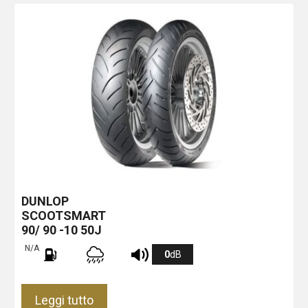
DUNLOP
SCOOTSMART
90/ 90 -10 50J
N/A
0
dB
Leggi tutto