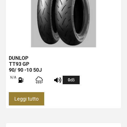
DUNLOP
TT93 GP
90/ 90 -10 50J
N/A
0
dB
Leggi tutto