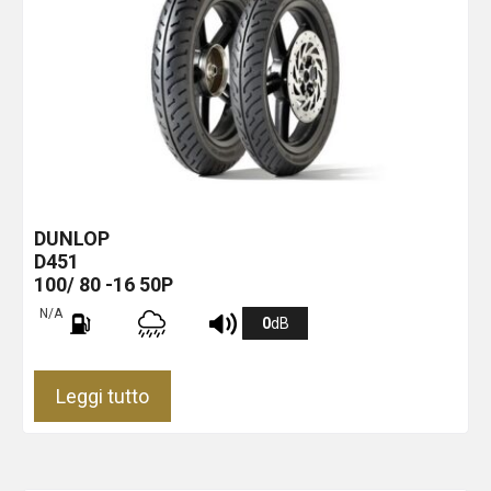
DUNLOP
D451
100/ 80 -16 50P
N/A
0
dB
Leggi tutto