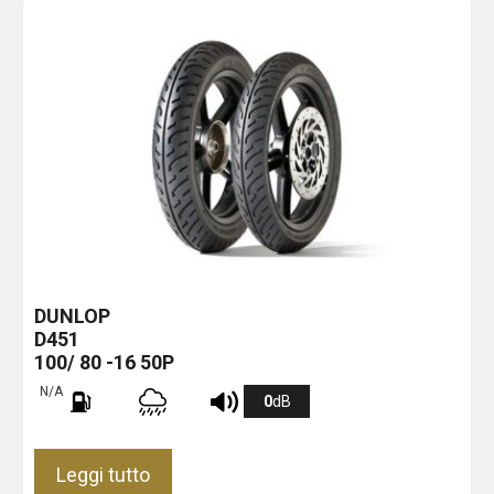
DUNLOP
D451
100/ 80 -16 50P
N/A
0
dB
Leggi tutto