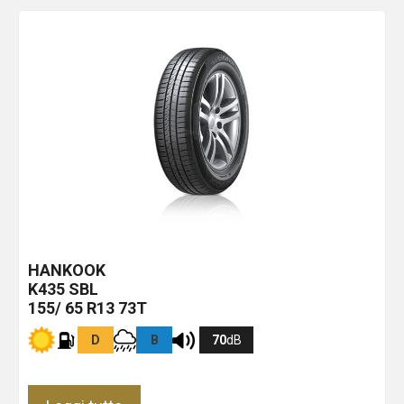
HANKOOK
K435
SBL
155/ 65 R13 73T
D
B
70
dB