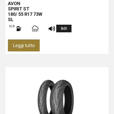
AVON
SPIRIT ST
180/ 55 R17 73W
SL
N/A
0
dB
Leggi tutto