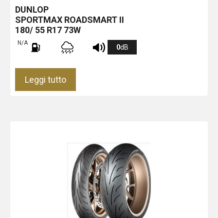
DUNLOP
SPORTMAX ROADSMART II
180/ 55 R17 73W
N/A
0
dB
Leggi tutto