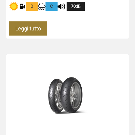
D
C
70
dB
Leggi tutto