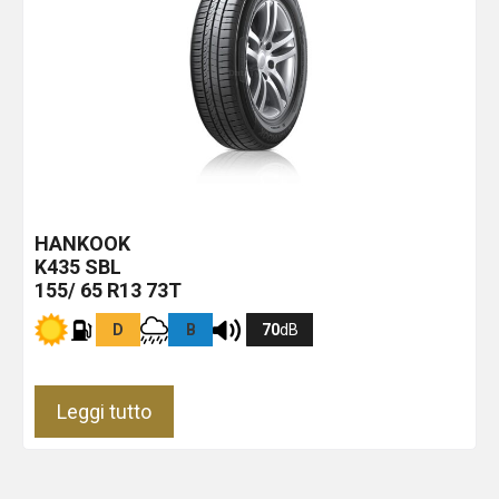
HANKOOK
K435
SBL
155/ 65 R13 73T
D
B
70
dB
Leggi tutto