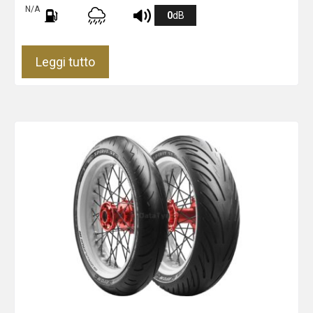
N/A
0
dB
Leggi tutto