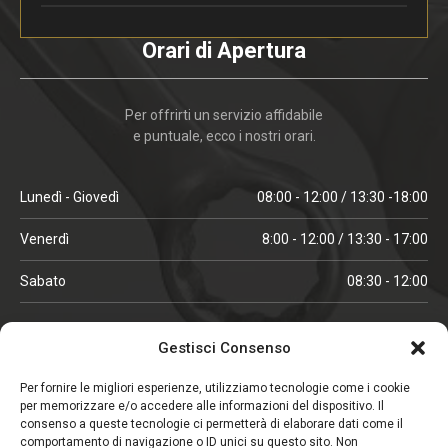
Orari di Apertura
Per offrirti un servizio affidabile
e puntuale, ecco i nostri orari.
Lunedì - Giovedì
08:00 - 12:00 / 13:30 -18:00
Venerdì
8:00 - 12:00 / 13:30 - 17:00
Sabato
08:30 - 12:00
ORARI IN ALTA STAGIONE
Gestisci Consenso
(aprile, maggio, ottobre, novembre, dicembre)
Per fornire le migliori esperienze, utilizziamo tecnologie come i cookie
per memorizzare e/o accedere alle informazioni del dispositivo. Il
Lunedì - Venerdì
08:00 - 12:00 / 13:30 -18:00
consenso a queste tecnologie ci permetterà di elaborare dati come il
comportamento di navigazione o ID unici su questo sito. Non