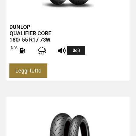
DUNLOP
QUALIFIER CORE
180/ 55 R17 73W
N/A
0
dB
Leggi tutto