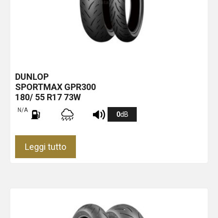
DUNLOP
SPORTMAX GPR300
180/ 55 R17 73W
N/A
0
dB
Leggi tutto