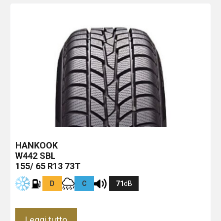
HANKOOK
W442
SBL
155/ 65 R13 73T
D
C
71
dB
Leggi tutto