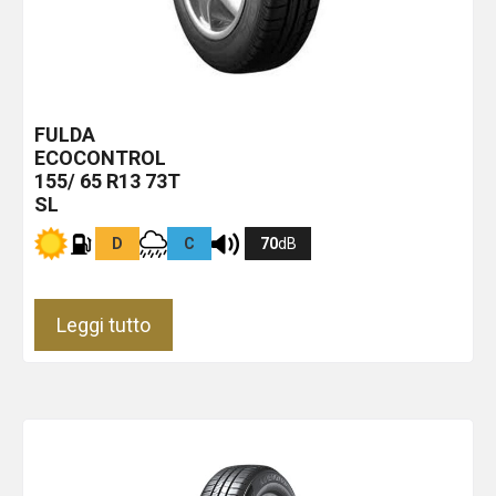
FULDA
ECOCONTROL
155/ 65 R13 73T
SL
D
C
70
dB
Leggi tutto