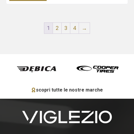
1
2
3
4
→
scopri tutte le nostre marche