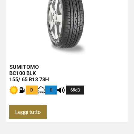
SUMITOMO
BC100
BLK
155/ 65 R13 73H
D
B
69
dB
Leggi tutto