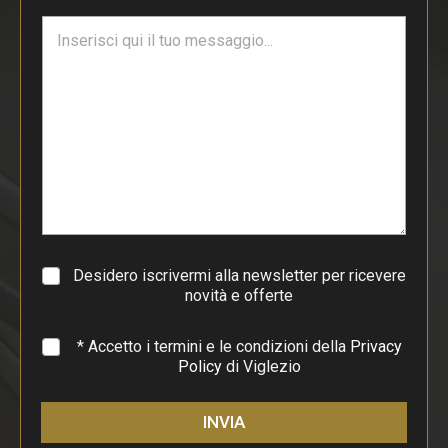
i
T
l
e
*
s
t
o
d
i
p
a
r
a
g
r
a
Desidero iscrivermi alla newsletter per ricevere
f
novità e offerte
o
*
* Accetto i termini e le condizioni della
Privacy
Policy
di Viglezio
INVIA