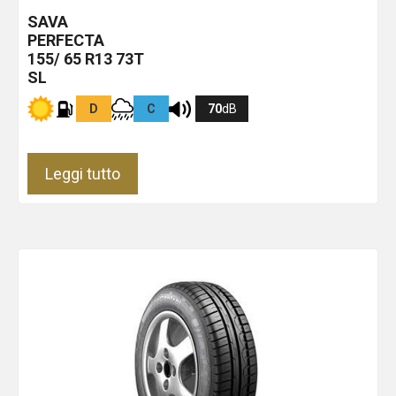
SAVA
PERFECTA
155/ 65 R13 73T
SL
D
C
70
dB
Leggi tutto