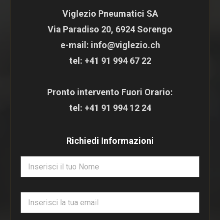
Viglezio Pneumatici SA
Via Paradiso 20, 6924 Sorengo
e-mail: info@viglezio.ch
tel:
+41 91 994 67 22
Pronto intervento Fuori Orario:
tel:
+41 91 994 12 24
Richiedi Informazioni
N
o
m
e
E
*
m
a