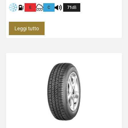
E
C
71
dB
Leggi tutto