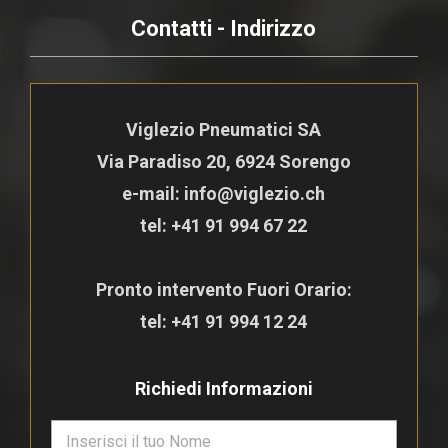
Contatti - Indirizzo
Viglezio Pneumatici SA
Via Paradiso 20, 6924 Sorengo
e-mail: info@viglezio.ch
tel:
+41 91 994 67 22
Pronto intervento Fuori Orario:
tel:
+41 91 994 12 24
Richiedi Informazioni
N
o