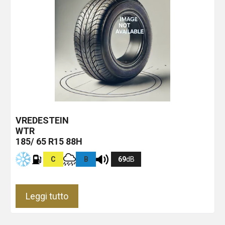
VREDESTEIN
WTR
185/ 65 R15 88H
C
B
69
dB
Leggi tutto