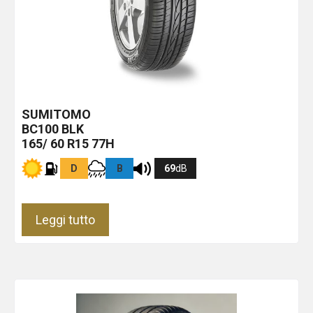
SUMITOMO
BC100
BLK
165/ 60 R15 77H
D
B
69
dB
Leggi tutto