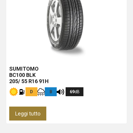
SUMITOMO
BC100
BLK
205/ 55 R16 91H
D
B
69
dB
Leggi tutto