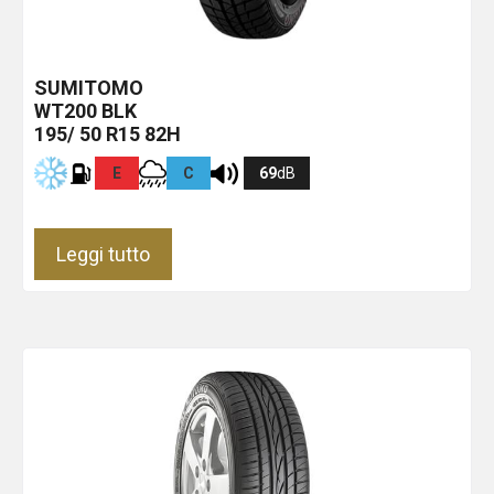
SUMITOMO
WT200
BLK
195/ 50 R15 82H
E
C
69
dB
Leggi tutto