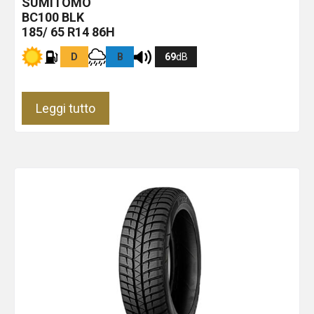
SUMITOMO
BC100
BLK
185/ 65 R14 86H
D
B
69
dB
Leggi tutto