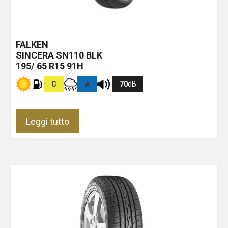
FALKEN
SINCERA SN110
BLK
195/ 65 R15 91H
C
A
70
dB
Leggi tutto