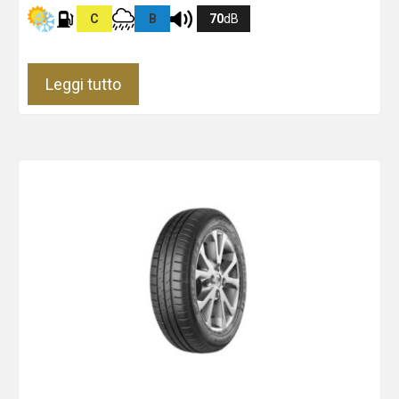
C
B
70
dB
Leggi tutto