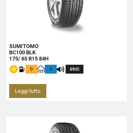
SUMITOMO
BC100
BLK
175/ 65 R15 84H
D
B
69
dB
Leggi tutto