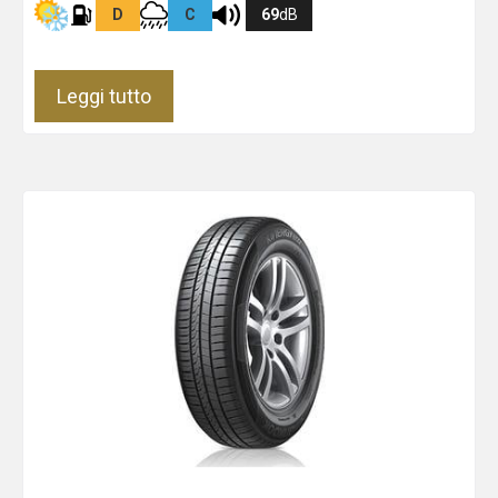
D
C
69
dB
Leggi tutto