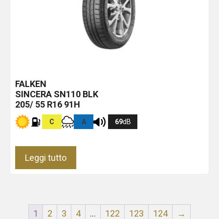
FALKEN
SINCERA SN110
BLK
205/ 55 R16 91H
C
A
69
dB
Leggi tutto
1
2
3
4
…
122
123
124
→