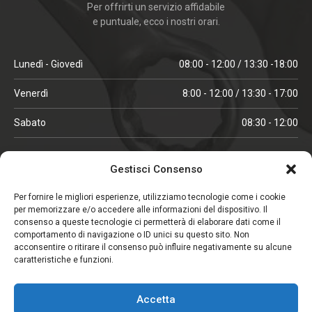
Per offrirti un servizio affidabile
e puntuale, ecco i nostri orari.
Lunedì - Giovedì
08:00 - 12:00 / 13:30 -18:00
Venerdì
8:00 - 12:00 / 13:30 - 17:00
Sabato
08:30 - 12:00
ORARI IN ALTA STAGIONE
Gestisci Consenso
(aprile, maggio, ottobre, novembre, dicembre)
Per fornire le migliori esperienze, utilizziamo tecnologie come i cookie
per memorizzare e/o accedere alle informazioni del dispositivo. Il
Lunedì - Venerdì
08:00 - 12:00 / 13:30 -18:00
consenso a queste tecnologie ci permetterà di elaborare dati come il
comportamento di navigazione o ID unici su questo sito. Non
Sabato
08:00 - 12:00
acconsentire o ritirare il consenso può influire negativamente su alcune
caratteristiche e funzioni.
CHIUSO IL SABATO
Accetta
(gennaio, febbraio, agosto, settembre)