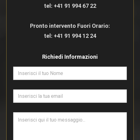
tel:
+41 91 994 67 22
Pronto intervento Fuori Orario:
tel:
+41 91 994 12 24
Richiedi Informazioni
N
o
m
e
E
*
m
a
i
T
l
e
*
s
t
o