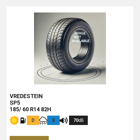
VREDESTEIN
SP5
185/ 60 R14 82H
D
B
70
dB