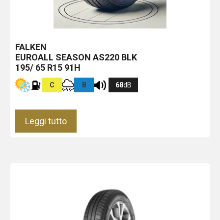
FALKEN
EUROALL SEASON AS220
BLK
195/ 65 R15 91H
C
B
68
dB
Leggi tutto