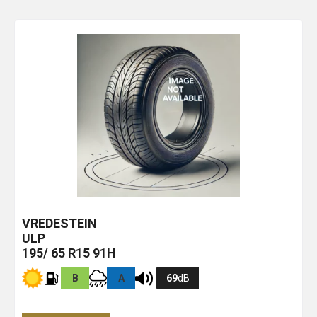
VREDESTEIN
ULP
195/ 65 R15 91H
B
A
69
dB