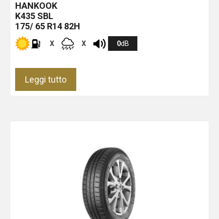
HANKOOK
K435
SBL
175/ 65 R14 82H
X
X
0
dB
Leggi tutto