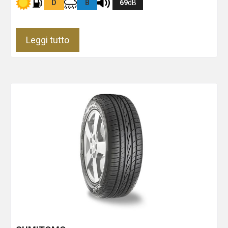
D
B
69
dB
Leggi tutto