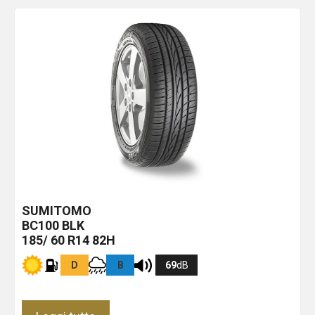
SUMITOMO
BC100
BLK
185/ 60 R14 82H
D
B
69
dB