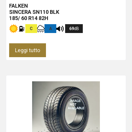
FALKEN
SINCERA SN110
BLK
185/ 60 R14 82H
C
A
69
dB
Leggi tutto