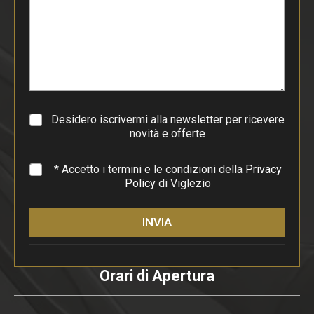
d
i
p
a
r
a
g
r
a
Desidero iscrivermi alla newsletter per ricevere
f
novità e offerte
o
*
* Accetto i termini e le condizioni della
Privacy
Policy
di Viglezio
INVIA
Orari di Apertura