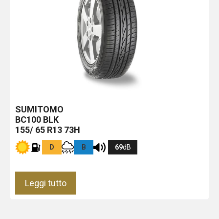
SUMITOMO
BC100
BLK
155/ 65 R13 73H
D
B
69
dB
Leggi tutto