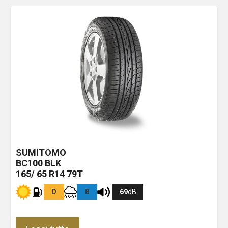
SUMITOMO
BC100
BLK
165/ 65 R14 79T
D
B
69
dB