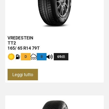
VREDESTEIN
TT2
165/ 65 R14 79T
D
B
69
dB
Leggi tutto