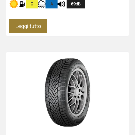
C
A
69
dB
Leggi tutto