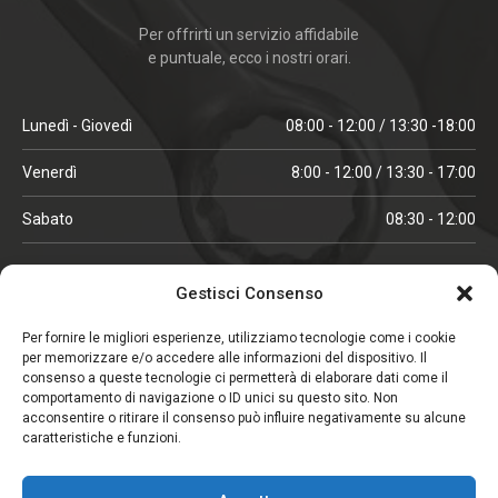
Per offrirti un servizio affidabile
e puntuale, ecco i nostri orari.
Lunedì - Giovedì
08:00 - 12:00 / 13:30 -18:00
Venerdì
8:00 - 12:00 / 13:30 - 17:00
Sabato
08:30 - 12:00
ORARI IN ALTA STAGIONE
Gestisci Consenso
(aprile, maggio, ottobre, novembre, dicembre)
Per fornire le migliori esperienze, utilizziamo tecnologie come i cookie
per memorizzare e/o accedere alle informazioni del dispositivo. Il
Lunedì - Venerdì
08:00 - 12:00 / 13:30 -18:00
consenso a queste tecnologie ci permetterà di elaborare dati come il
comportamento di navigazione o ID unici su questo sito. Non
Sabato
08:00 - 12:00
acconsentire o ritirare il consenso può influire negativamente su alcune
caratteristiche e funzioni.
CHIUSO IL SABATO