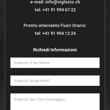
e-mail: info@viglezio.ch
tel:
+41 91 994 67 22
Pronto intervento Fuori Orario:
tel:
+41 91 994 12 24
Richiedi Informazioni
N
o
m
e
E
*
m
a
i
T
l
e
*
s
t