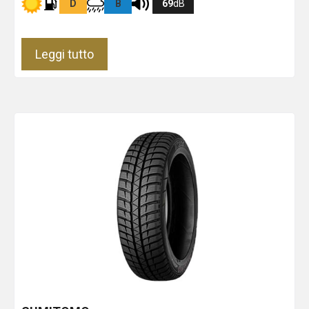
D
B
69
dB
Leggi tutto