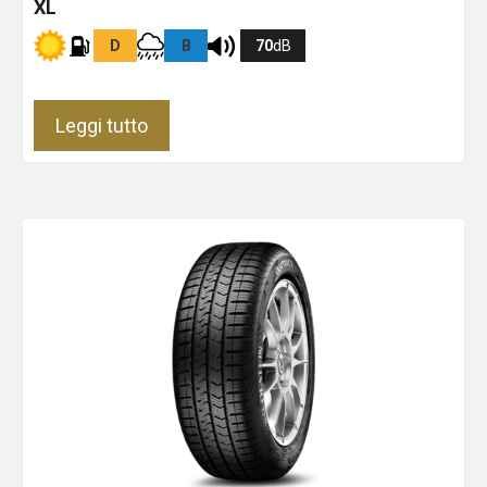
XL
D
B
70
dB
Leggi tutto