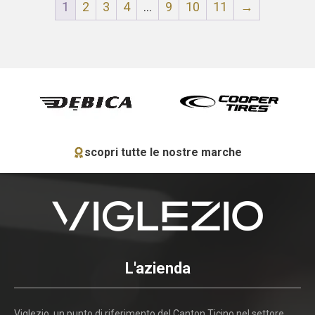
1
2
3
4
…
9
10
11
→
scopri tutte le nostre marche
L'azienda
Viglezio, un punto di riferimento del Canton Ticino nel settore