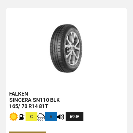
FALKEN
SINCERA SN110
BLK
165/ 70 R14 81T
C
A
69
dB