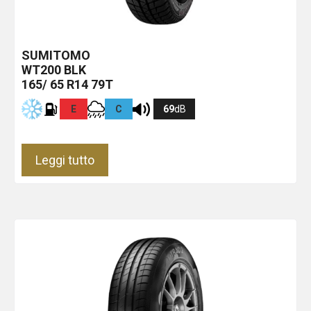
SUMITOMO
WT200
BLK
165/ 65 R14 79T
E
C
69
dB
Leggi tutto