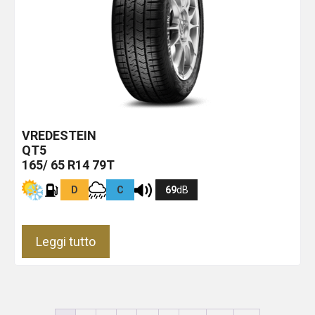
VREDESTEIN
QT5
165/ 65 R14 79T
D
C
69
dB
Leggi tutto