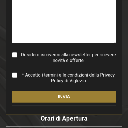
o
d
i
p
a
r
a
g
r
a
Desidero iscrivermi alla newsletter per ricevere
f
novità e offerte
o
*
* Accetto i termini e le condizioni della
Privacy
Policy
di Viglezio
INVIA
Orari di Apertura