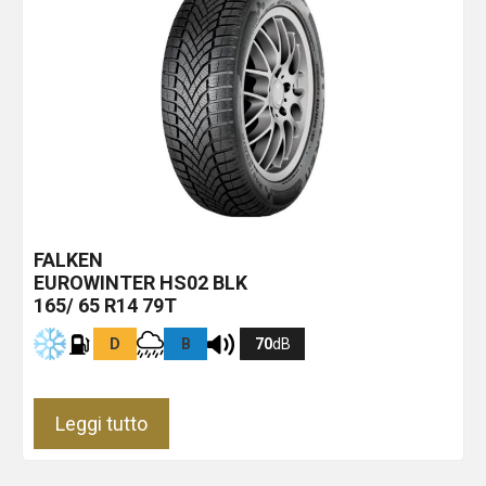
FALKEN
EUROWINTER HS02
BLK
165/ 65 R14 79T
D
B
70
dB
Leggi tutto