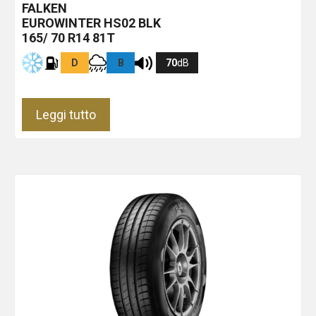
FALKEN
EUROWINTER HS02
BLK
165/ 70 R14 81T
D
B
70
dB
Leggi tutto