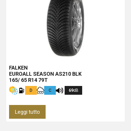
FALKEN
EUROALL SEASON AS210
BLK
165/ 65 R14 79T
D
C
69
dB
Leggi tutto