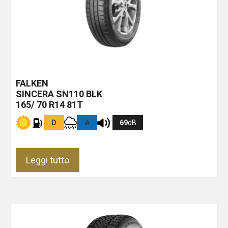
FALKEN
SINCERA SN110
BLK
165/ 70 R14 81T
D
A
69
dB
Leggi tutto