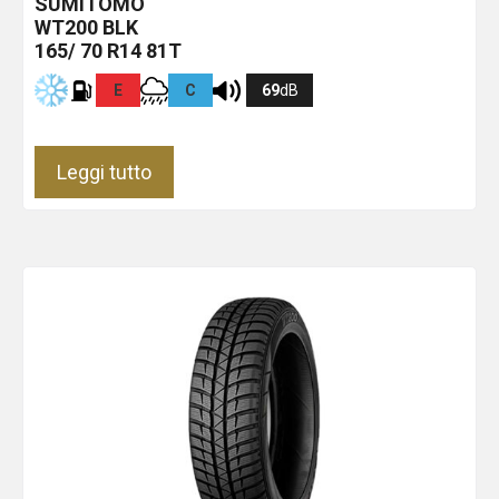
SUMITOMO
WT200
BLK
165/ 70 R14 81T
E
C
69
dB
Leggi tutto