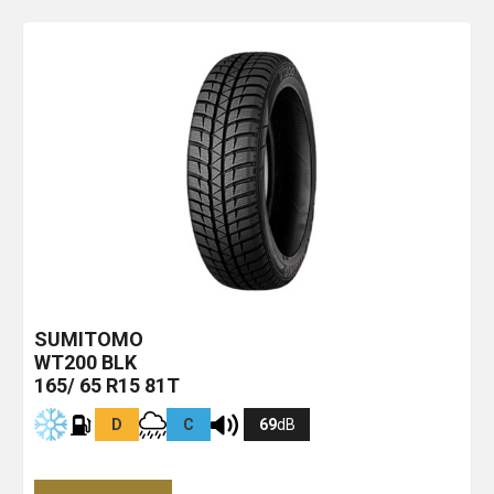
SUMITOMO
WT200
BLK
165/ 65 R15 81T
D
C
69
dB