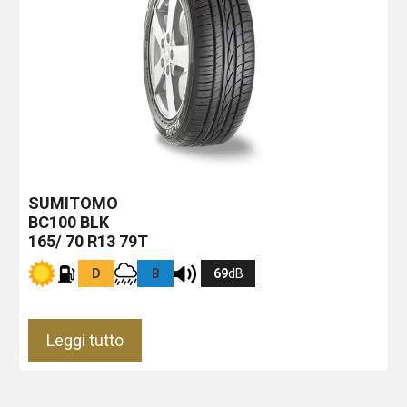
SUMITOMO
BC100
BLK
165/ 70 R13 79T
D
B
69
dB
Leggi tutto