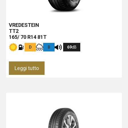
VREDESTEIN
TT2
165/ 70 R14 81T
D
B
69
dB
Leggi tutto