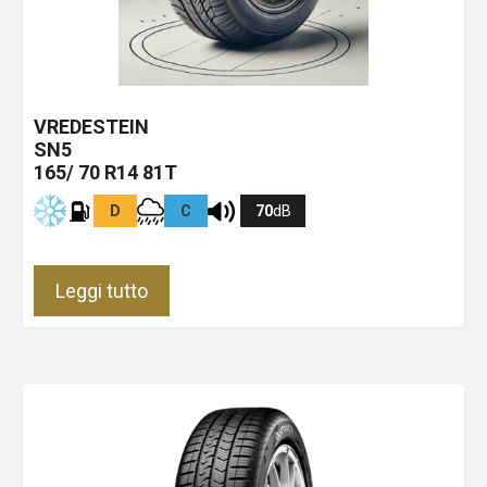
VREDESTEIN
SN5
165/ 70 R14 81T
D
C
70
dB
Leggi tutto