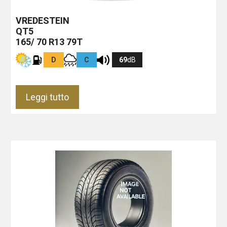
VREDESTEIN
QT5
165/ 70 R13 79T
D
C
69
dB
Leggi tutto