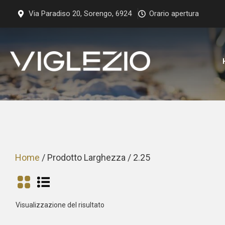
Vai
Via Paradiso 20, Sorengo, 6924
Orario apertura
al
contenuto
Home
/ Prodotto Larghezza / 2.25
Visualizzazione del risultato