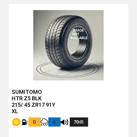
SUMITOMO
HTR Z5
BLK
215/ 45 ZR17 91Y
XL
D
A
70
dB