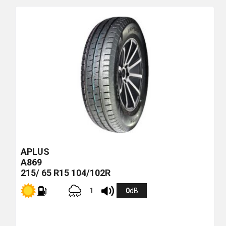
più
economico
APLUS
A869
215/ 65 R15 104/102R
1
0
dB