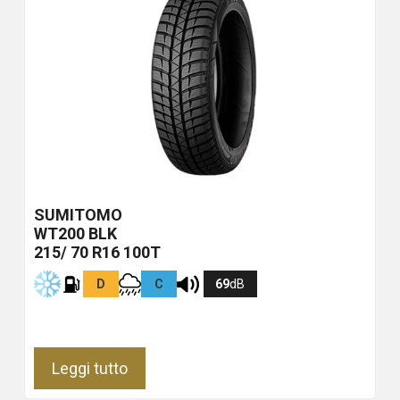
SUMITOMO
WT200
BLK
215/ 70 R16 100T
D
C
69
dB
Leggi tutto