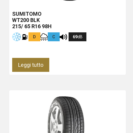
SUMITOMO
WT200
BLK
215/ 65 R16 98H
D
C
69
dB
Leggi tutto