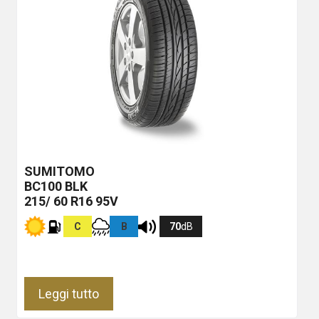
SUMITOMO
BC100
BLK
215/ 60 R16 95V
C
B
70
dB
Leggi tutto