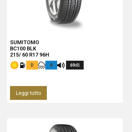
SUMITOMO
BC100
BLK
215/ 60 R17 96H
D
B
69
dB
Leggi tutto