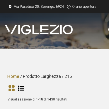
Vai
Via Paradiso 20, Sorengo, 6924
Orario apertura
al
contenuto
Home
/ Prodotto Larghezza / 215
Prezzo:
Visualizzazione di 1-18 di 1430 risultati
dal