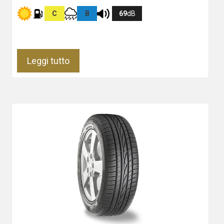
C
B
69
dB
Leggi tutto