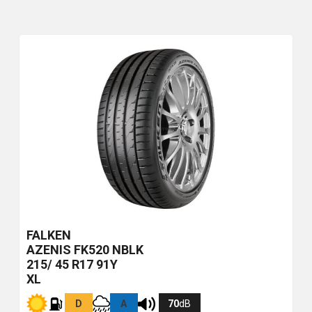
FALKEN
AZENIS FK520
NBLK
215/ 45 R17 91Y
XL
D
A
70
dB