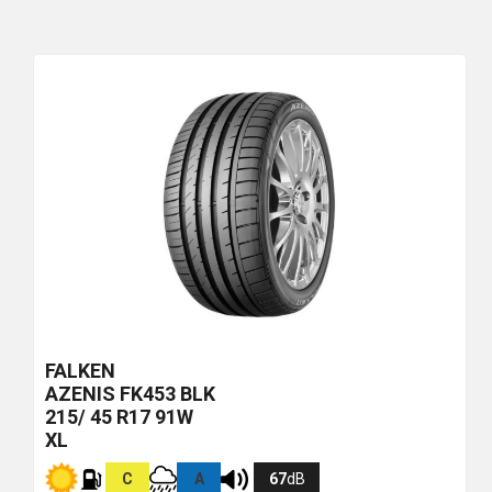
FALKEN
AZENIS FK453
BLK
215/ 45 R17 91W
XL
C
A
67
dB