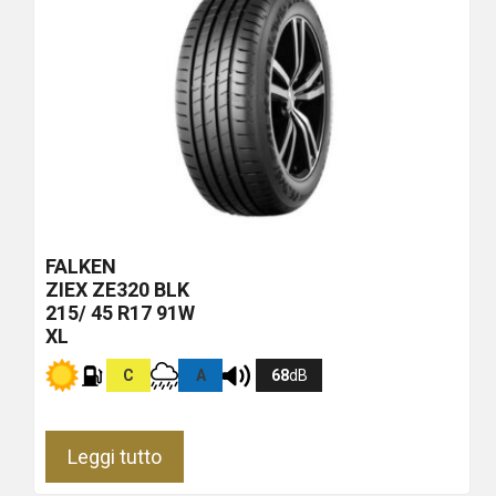
FALKEN
ZIEX ZE320
BLK
215/ 45 R17 91W
XL
C
A
68
dB
Leggi tutto