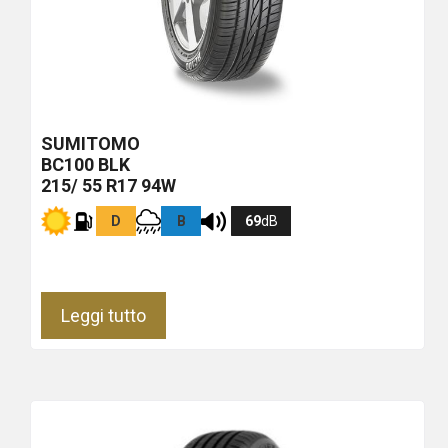
SUMITOMO
BC100
BLK
215/ 55 R17 94W
D
B
69
dB
Leggi tutto