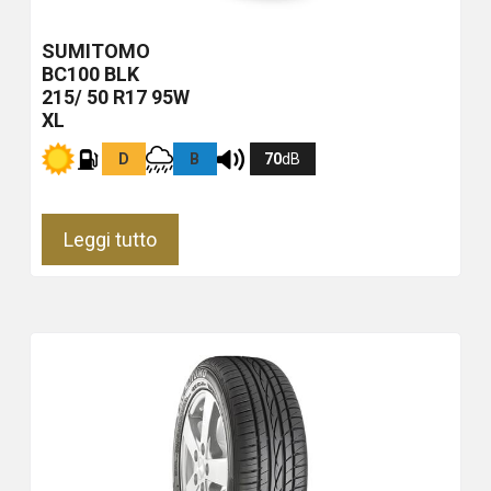
SUMITOMO
BC100
BLK
215/ 50 R17 95W
XL
D
B
70
dB
Leggi tutto