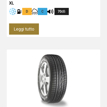
XL
D
C
70
dB
Leggi tutto