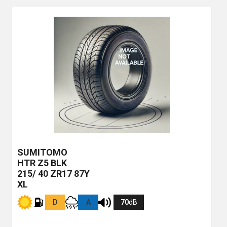
SUMITOMO
HTR Z5
BLK
215/ 40 ZR17 87Y
XL
D
A
70
dB