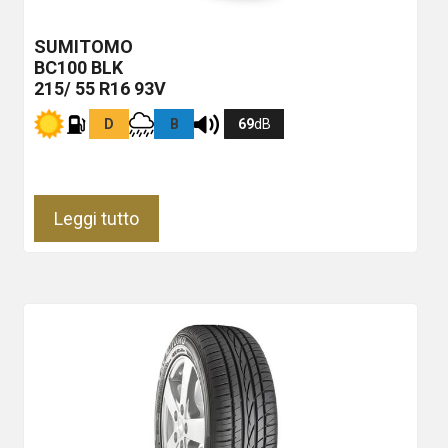
SUMITOMO
BC100
BLK
215/ 55 R16 93V
D
B
69
dB
Leggi tutto