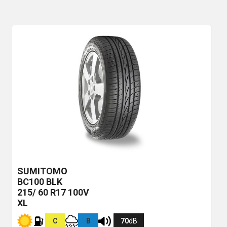
SUMITOMO
BC100
BLK
215/ 60 R17 100V
XL
C
B
70
dB