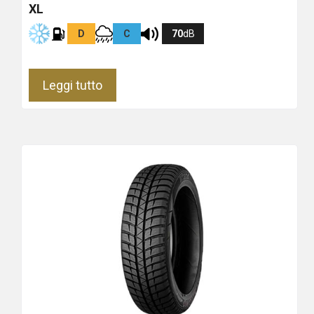
XL
D
C
70
dB
Leggi tutto