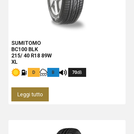
SUMITOMO
BC100
BLK
215/ 40 R18 89W
XL
D
B
70
dB
Leggi tutto