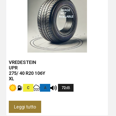
VREDESTEIN
UPR
275/ 40 R20 106Y
XL
C
A
72
dB
Leggi tutto