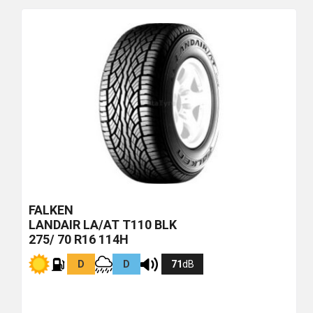
più
economico
FALKEN
LANDAIR LA/AT T110
BLK
275/ 70 R16 114H
D
D
71
dB