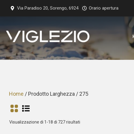
Vai
Via Paradiso 20, Sorengo, 6924
Orario apertura
al
contenuto
Home
/ Prodotto Larghezza / 275
Prezzo:
Visualizzazione di 1-18 di 727 risultati
dal