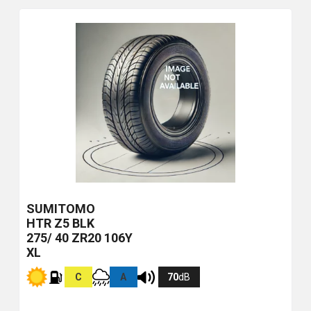
SUMITOMO
HTR Z5
BLK
275/ 40 ZR20 106Y
XL
C
A
70
dB