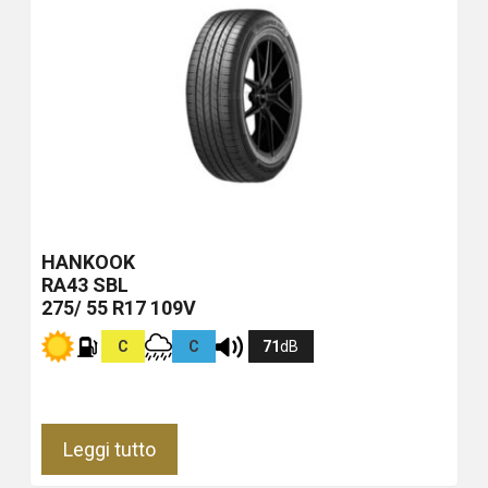
HANKOOK
RA43
SBL
275/ 55 R17 109V
C
C
71
dB
Leggi tutto