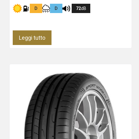
D
D
72
dB
Leggi tutto