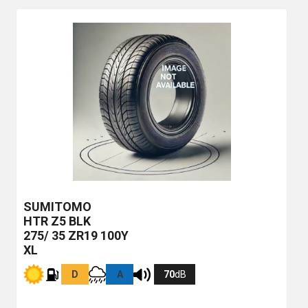
SUMITOMO
HTR Z5
BLK
275/ 35 ZR19 100Y
XL
D
A
70
dB