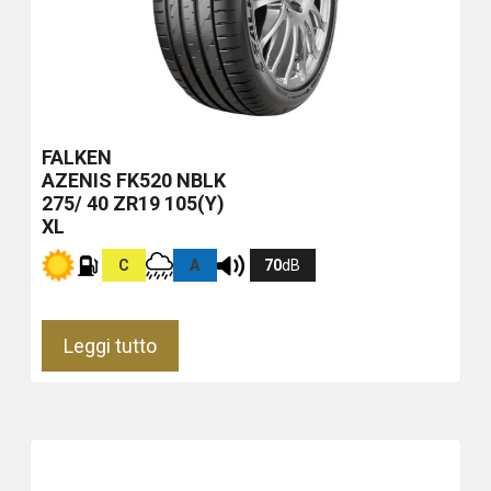
FALKEN
AZENIS FK520
NBLK
275/ 40 ZR19 105(Y)
XL
C
A
70
dB
Leggi tutto