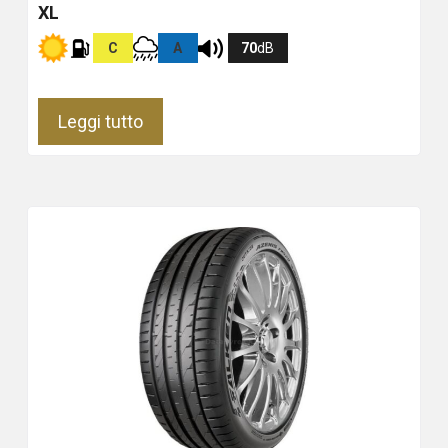
XL
C
A
70
dB
Leggi tutto