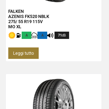
FALKEN
AZENIS FK520
NBLK
275/ 55 R19 115V
MO XL
A
A
71
dB
Leggi tutto