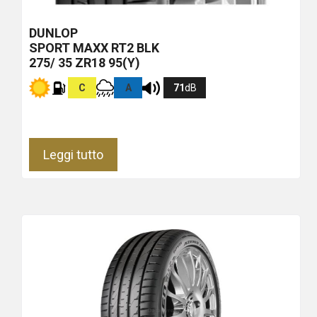
DUNLOP
SPORT MAXX RT2
BLK
275/ 35 ZR18 95(Y)
C
A
71
dB
Leggi tutto