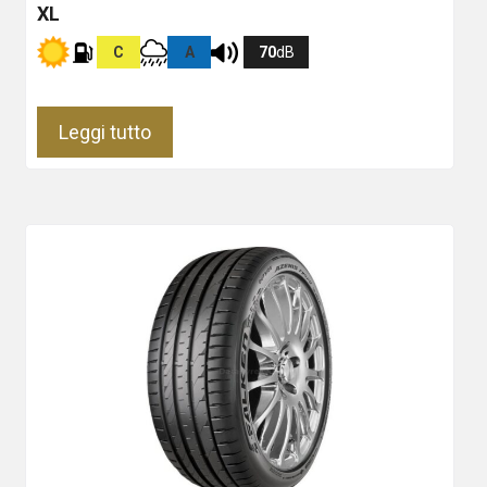
XL
C
A
70
dB
Leggi tutto