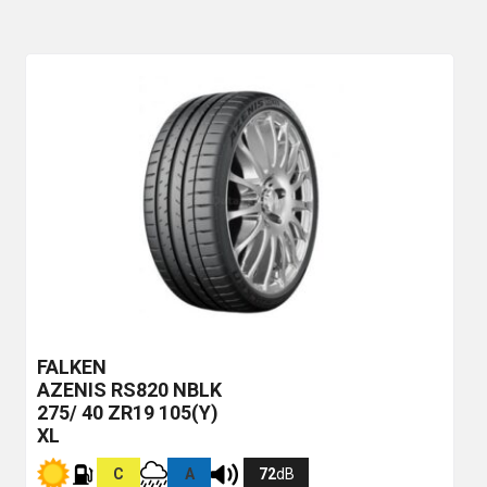
FALKEN
AZENIS RS820
NBLK
275/ 40 ZR19 105(Y)
XL
C
A
72
dB