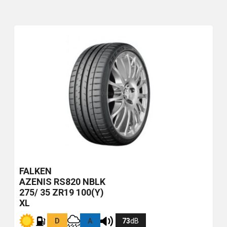
FALKEN
AZENIS RS820
NBLK
275/ 35 ZR19 100(Y)
XL
D
A
73
dB