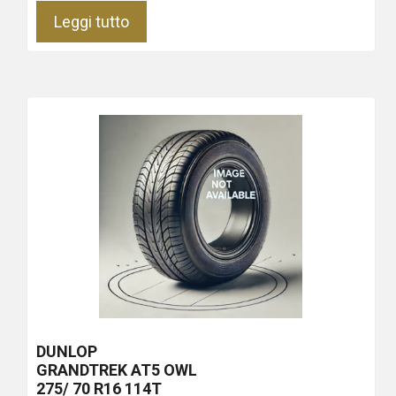
Leggi tutto
DUNLOP
GRANDTREK AT5
OWL
275/ 70 R16 114T