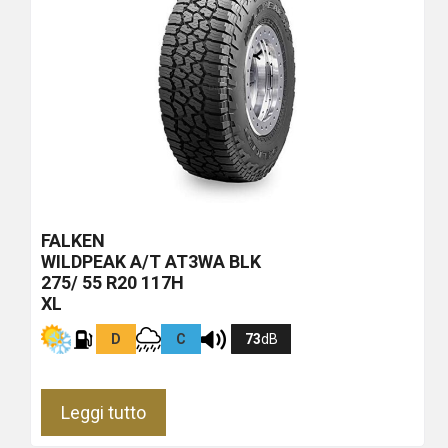
FALKEN
WILDPEAK A/T AT3WA
BLK
275/ 55 R20 117H
XL
D
C
73
dB
Leggi tutto