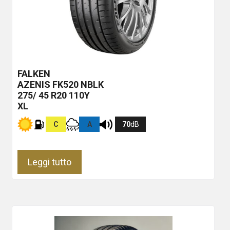
FALKEN
AZENIS FK520
NBLK
275/ 45 R20 110Y
XL
C
A
70
dB
Leggi tutto