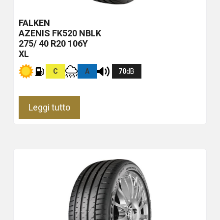
FALKEN
AZENIS FK520
NBLK
275/ 40 R20 106Y
XL
C
A
70
dB
Leggi tutto