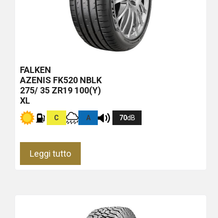
FALKEN
AZENIS FK520
NBLK
275/ 35 ZR19 100(Y)
XL
C
A
70
dB
Leggi tutto