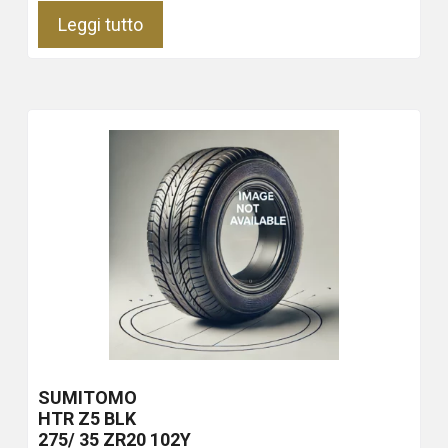
Leggi tutto
SUMITOMO
HTR Z5
BLK
275/ 35 ZR20 102Y