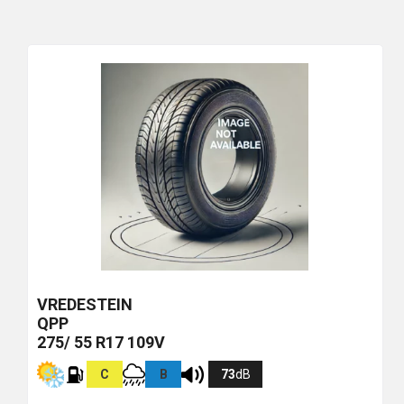
VREDESTEIN
QPP
275/ 55 R17 109V
C
B
73
dB