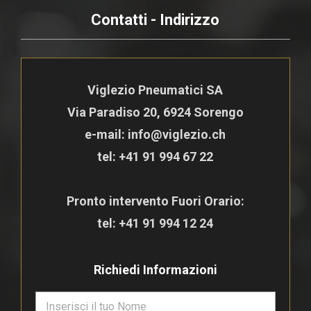
Contatti - Indirizzo
Viglezio Pneumatici SA
Via Paradiso 20, 6924 Sorengo
e-mail: info@viglezio.ch
tel:
+41 91 994 67 22
Pronto intervento Fuori Orario:
tel:
+41 91 994 12 24
Richiedi Informazioni
N
o