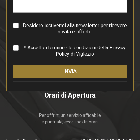
r
a
g
r
a
Desidero iscrivermi alla newsletter per ricevere
f
novità e offerte
o
*
* Accetto i termini e le condizioni della
Privacy
Policy
di Viglezio
INVIA
Orari di Apertura
Per offrirti un servizio affidabile
e puntuale, ecco i nostri orari.