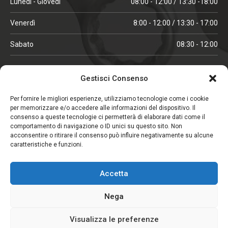
Lunedì - Giovedì
08:00 - 12:00 / 13:30 -18:00
Venerdì
8:00 - 12:00 / 13:30 - 17:00
Sabato
08:30 - 12:00
ORARI IN ALTA STAGIONE
Gestisci Consenso
(aprile, maggio, ottobre, novembre, dicembre)
Per fornire le migliori esperienze, utilizziamo tecnologie come i cookie
per memorizzare e/o accedere alle informazioni del dispositivo. Il
Lunedì - Venerdì
08:00 - 12:00 / 13:30 -18:00
consenso a queste tecnologie ci permetterà di elaborare dati come il
comportamento di navigazione o ID unici su questo sito. Non
Sabato
08:00 - 12:00
acconsentire o ritirare il consenso può influire negativamente su alcune
caratteristiche e funzioni.
CHIUSO IL SABATO
Accetta
(gennaio, febbraio, agosto, settembre)
Nega
Visualizza le preferenze
Copyright © 2026. Viglezio - Tutti i diritti riservati.
Elemento aggiunto al carrello.