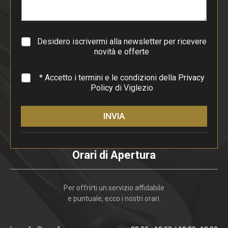
r
a
g
r
a
Desidero iscrivermi alla newsletter per ricevere
f
novità e offerte
o
*
* Accetto i termini e le condizioni della
Privacy
Policy
di Viglezio
INVIA
Orari di Apertura
Per offrirti un servizio affidabile
e puntuale, ecco i nostri orari.