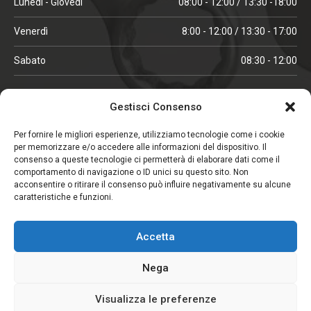
Lunedì - Giovedì
08:00 - 12:00 / 13:30 -18:00
Venerdì
8:00 - 12:00 / 13:30 - 17:00
Sabato
08:30 - 12:00
ORARI IN ALTA STAGIONE
Gestisci Consenso
(aprile, maggio, ottobre, novembre, dicembre)
Per fornire le migliori esperienze, utilizziamo tecnologie come i cookie
per memorizzare e/o accedere alle informazioni del dispositivo. Il
Lunedì - Venerdì
08:00 - 12:00 / 13:30 -18:00
consenso a queste tecnologie ci permetterà di elaborare dati come il
comportamento di navigazione o ID unici su questo sito. Non
Sabato
08:00 - 12:00
acconsentire o ritirare il consenso può influire negativamente su alcune
caratteristiche e funzioni.
CHIUSO IL SABATO
Accetta
(gennaio, febbraio, agosto, settembre)
Nega
Visualizza le preferenze
Copyright © 2026. Viglezio - Tutti i diritti riservati.
Elemento aggiunto al carrello.