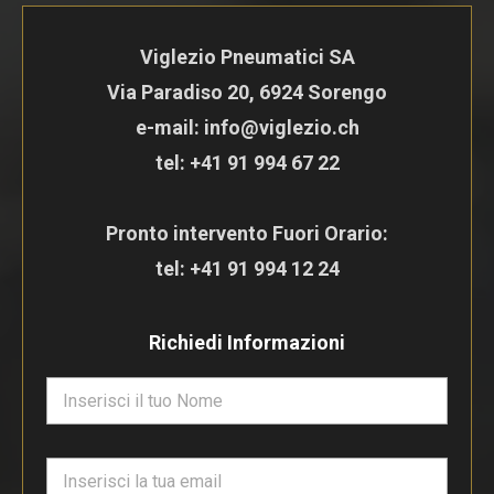
Viglezio Pneumatici SA
Via Paradiso 20, 6924 Sorengo
e-mail: info@viglezio.ch
tel:
+41 91 994 67 22
Pronto intervento Fuori Orario:
tel:
+41 91 994 12 24
Richiedi Informazioni
N
o
m
e
E
*
m