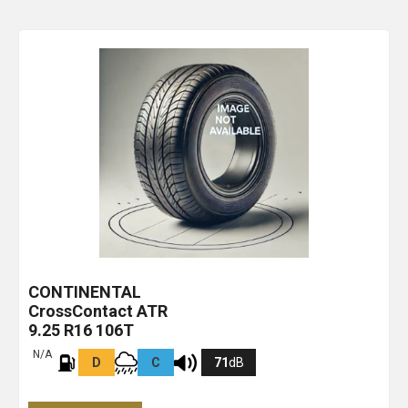
CONTINENTAL
CrossContact ATR
9.25 R16 106T
N/A
D
C
71
dB