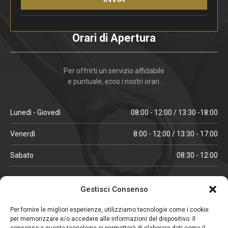
Orari di Apertura
Per offrirti un servizio affidabile
e puntuale, ecco i nostri orari.
Lunedì - Giovedì
08:00 - 12:00 / 13:30 -18:00
Venerdì
8:00 - 12:00 / 13:30 - 17:00
Sabato
08:30 - 12:00
ORARI IN ALTA STAGIONE
Gestisci Consenso
(aprile, maggio, ottobre, novembre, dicembre)
Per fornire le migliori esperienze, utilizziamo tecnologie come i cookie
per memorizzare e/o accedere alle informazioni del dispositivo. Il
Lunedì - Venerdì
08:00 - 12:00 / 13:30 -18:00