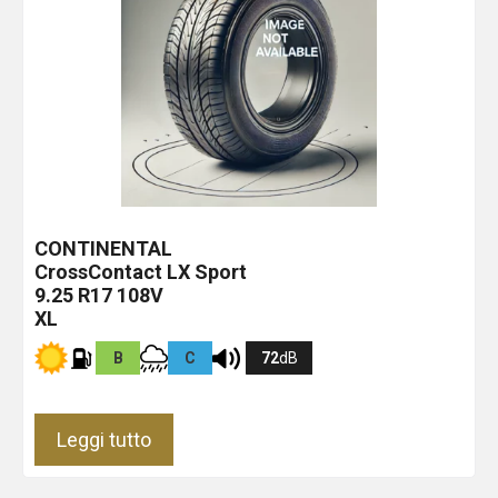
CONTINENTAL
CrossContact LX Sport
9.25 R17 108V
XL
B
C
72
dB
Leggi tutto