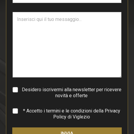
a
i
T
l
e
*
s
t
o
d
i
p
a
r
a
g
r
a
Desidero iscrivermi alla newsletter per ricevere
f
novità e offerte
o
*
* Accetto i termini e le condizioni della
Privacy
Policy
di Viglezio
INVIA