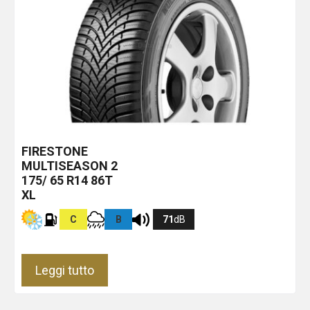
FIRESTONE
MULTISEASON 2
175/ 65 R14 86T
XL
C
B
71
dB
Leggi tutto