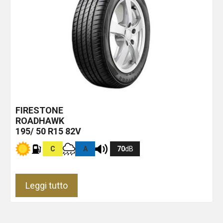
FIRESTONE
ROADHAWK
195/ 50 R15 82V
C
A
70
dB
Leggi tutto