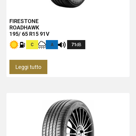
FIRESTONE
ROADHAWK
195/ 65 R15 91V
C
A
71
dB
Leggi tutto