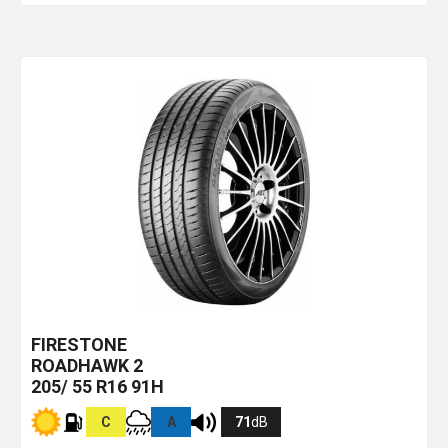
FIRESTONE
ROADHAWK 2
205/ 55 R16 91H
C
A
71
dB