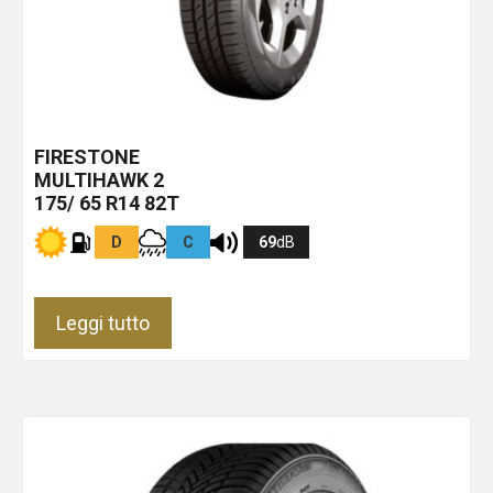
FIRESTONE
MULTIHAWK 2
175/ 65 R14 82T
D
C
69
dB
Leggi tutto