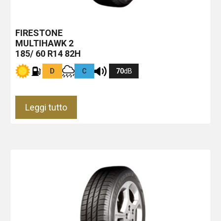
FIRESTONE
MULTIHAWK 2
185/ 60 R14 82H
D
C
70
dB
Leggi tutto