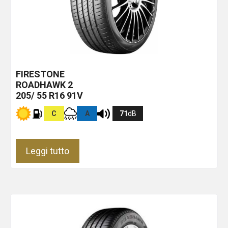
FIRESTONE
ROADHAWK 2
205/ 55 R16 91V
C
A
71
dB
Leggi tutto