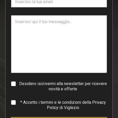
m
a
i
T
l
e
*
s
t
o
d
i
p
a
r
a
g
r
a
Desidero iscrivermi alla newsletter per ricevere
f
novità e offerte
o
*
* Accetto i termini e le condizioni della
Privacy
Policy
di Viglezio