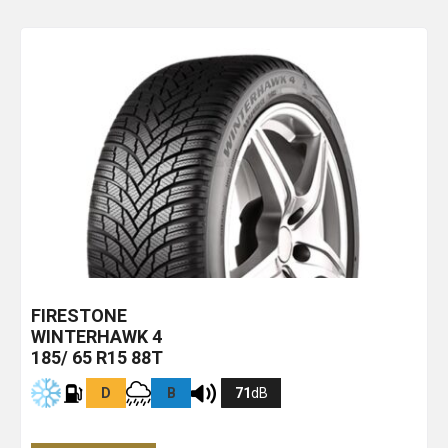
FIRESTONE
WINTERHAWK 4
185/ 65 R15 88T
D
B
71
dB