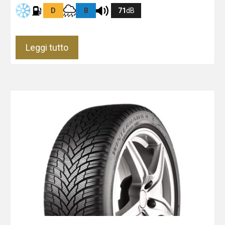
D
B
71
dB
Leggi tutto