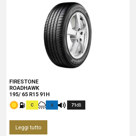
FIRESTONE
ROADHAWK
195/ 65 R15 91H
C
A
71
dB
Leggi tutto