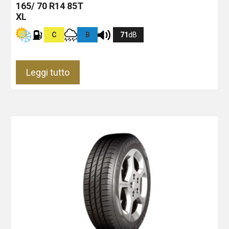
165/ 70 R14 85T
XL
C
B
71
dB
Leggi tutto