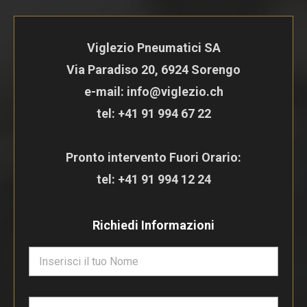
Viglezio Pneumatici SA
Via Paradiso 20, 6924 Sorengo
e-mail: info@viglezio.ch
tel:
+41 91 994 67 22
Pronto intervento Fuori Orario:
tel:
+41 91 994 12 24
Richiedi Informazioni
N
o
m
e
E
*