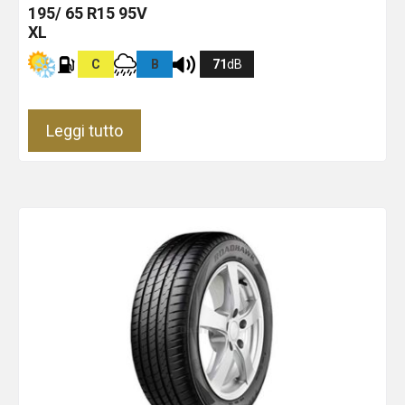
195/ 65 R15 95V
XL
C
B
71
dB
Leggi tutto