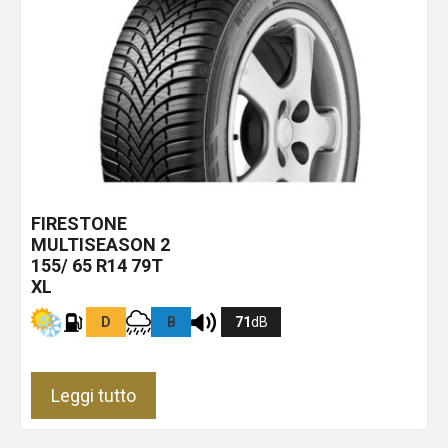
FIRESTONE
MULTISEASON 2
155/ 65 R14 79T
XL
D
B
71
dB
Leggi tutto