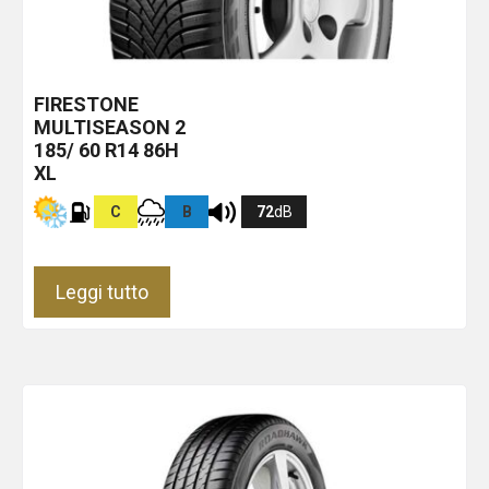
FIRESTONE
MULTISEASON 2
185/ 60 R14 86H
XL
C
B
72
dB
Leggi tutto