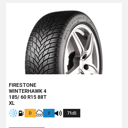
FIRESTONE
WINTERHAWK 4
185/ 60 R15 88T
XL
D
B
71
dB