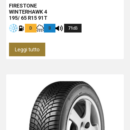
FIRESTONE
WINTERHAWK 4
195/ 65 R15 91T
D
B
71
dB
Leggi tutto