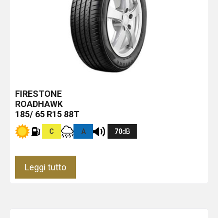
FIRESTONE
ROADHAWK
185/ 65 R15 88T
C
A
70
dB
Leggi tutto