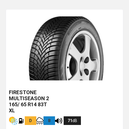
FIRESTONE
MULTISEASON 2
165/ 65 R14 83T
XL
D
B
71
dB