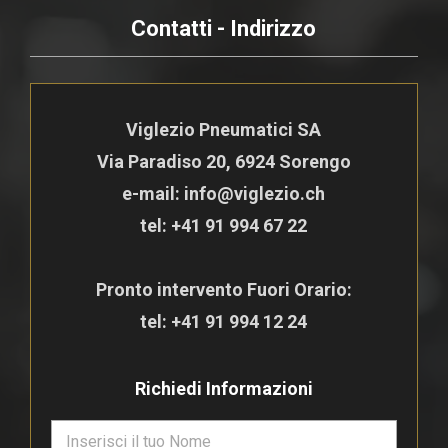
Contatti - Indirizzo
Viglezio Pneumatici SA
Via Paradiso 20, 6924 Sorengo
e-mail: info@viglezio.ch
tel:
+41 91 994 67 22
Pronto intervento Fuori Orario:
tel:
+41 91 994 12 24
Richiedi Informazioni
N
o