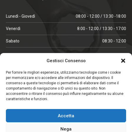
Lunedì - Giovedì
08:00 - 12:00 / 13:30 -18:00
Venerdì
8:00 - 12:00 / 13:30 - 17:00
Sabato
08:30 - 12:00
ORARI IN ALTA STAGIONE
Gestisci Consenso
(aprile, maggio, ottobre, novembre, dicembre)
Per fornire le migliori esperienze, utilizziamo tecnologie come i cookie
per memorizzare e/o accedere alle informazioni del dispositivo. Il
Lunedì - Venerdì
08:00 - 12:00 / 13:30 -18:00
consenso a queste tecnologie ci permetterà di elaborare dati come il
comportamento di navigazione o ID unici su questo sito. Non
Sabato
08:00 - 12:00
acconsentire o ritirare il consenso può influire negativamente su alcune
caratteristiche e funzioni.
CHIUSO IL SABATO
Accetta
(gennaio, febbraio, agosto, settembre)
Nega