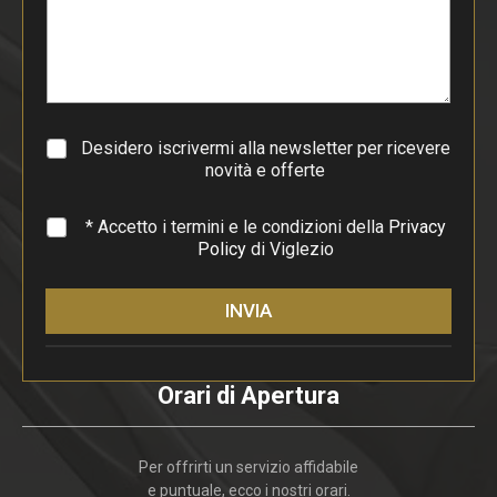
p
a
r
a
g
r
a
Desidero iscrivermi alla newsletter per ricevere
f
novità e offerte
o
*
* Accetto i termini e le condizioni della
Privacy
Policy
di Viglezio
INVIA
Orari di Apertura
Per offrirti un servizio affidabile
e puntuale, ecco i nostri orari.