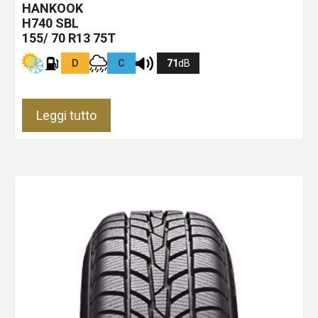
HANKOOK
H740
SBL
155/ 70 R13 75T
D
C
71
dB
Leggi tutto