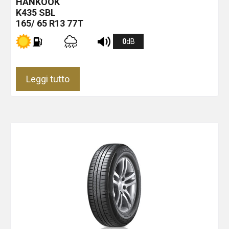
HANKOOK
K435
SBL
165/ 65 R13 77T
0
dB
Leggi tutto