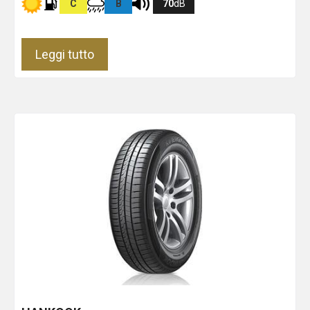
C
B
70
dB
Leggi tutto