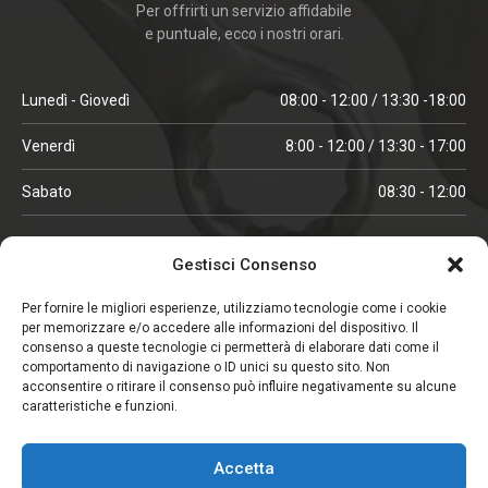
Per offrirti un servizio affidabile
e puntuale, ecco i nostri orari.
Lunedì - Giovedì
08:00 - 12:00 / 13:30 -18:00
Venerdì
8:00 - 12:00 / 13:30 - 17:00
Sabato
08:30 - 12:00
ORARI IN ALTA STAGIONE
Gestisci Consenso
(aprile, maggio, ottobre, novembre, dicembre)
Per fornire le migliori esperienze, utilizziamo tecnologie come i cookie
per memorizzare e/o accedere alle informazioni del dispositivo. Il
Lunedì - Venerdì
08:00 - 12:00 / 13:30 -18:00
consenso a queste tecnologie ci permetterà di elaborare dati come il
comportamento di navigazione o ID unici su questo sito. Non
Sabato
08:00 - 12:00
acconsentire o ritirare il consenso può influire negativamente su alcune
caratteristiche e funzioni.
CHIUSO IL SABATO
Accetta
(gennaio, febbraio, agosto, settembre)