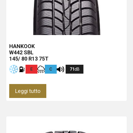
HANKOOK
W442
SBL
145/ 80 R13 75T
E
C
71
dB
Leggi tutto