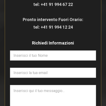
tel:
+41 91 994 67 22
Pronto intervento Fuori Orario:
tel:
+41 91 994 12 24
Richiedi Informazioni
N
o
m
e
E
*
m
a
i
T
l
e
*
s
t
o