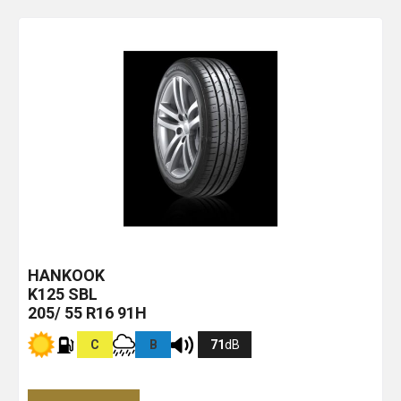
HANKOOK
K125
SBL
205/ 55 R16 91H
C
B
71
dB