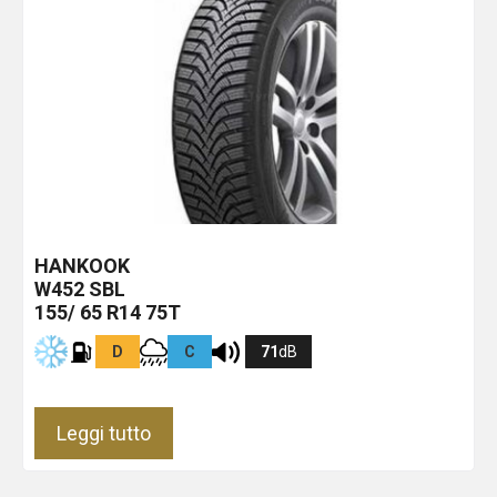
HANKOOK
W452
SBL
155/ 65 R14 75T
D
C
71
dB
Leggi tutto