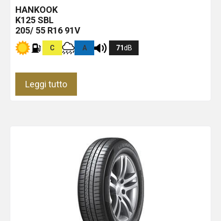
HANKOOK
K125
SBL
205/ 55 R16 91V
C
A
71
dB
Leggi tutto