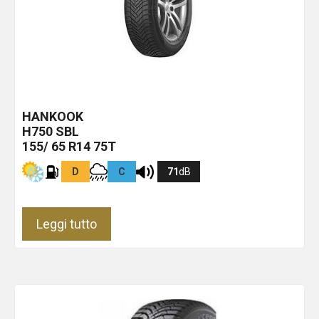
HANKOOK
H750
SBL
155/ 65 R14 75T
D
C
71
dB
Leggi tutto