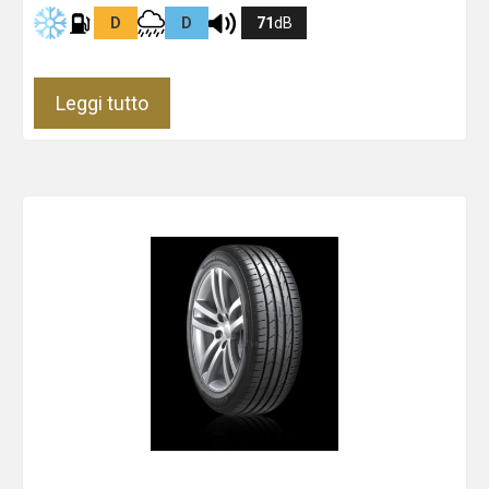
D
D
71
dB
Leggi tutto