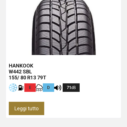
HANKOOK
W442
SBL
155/ 80 R13 79T
E
D
71
dB
Leggi tutto