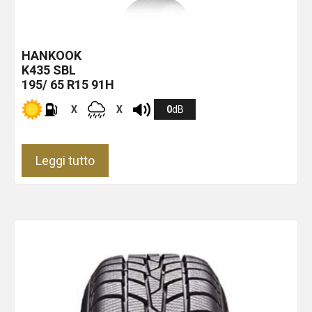
HANKOOK
K435
SBL
195/ 65 R15 91H
X
X
0
dB
Leggi tutto