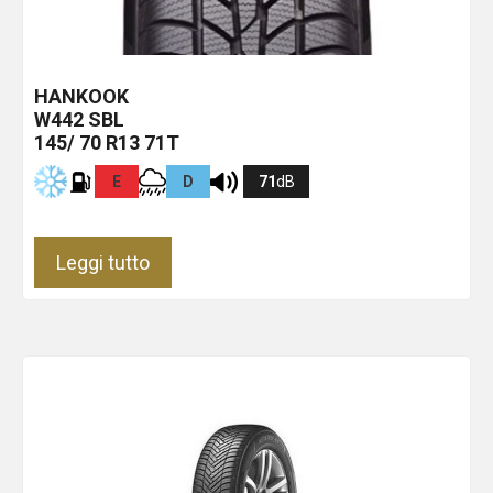
HANKOOK
W442
SBL
145/ 70 R13 71T
E
D
71
dB
Leggi tutto