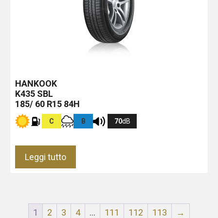
HANKOOK
K435
SBL
185/ 60 R15 84H
C
B
70
dB
Leggi tutto
1
2
3
4
…
111
112
113
→