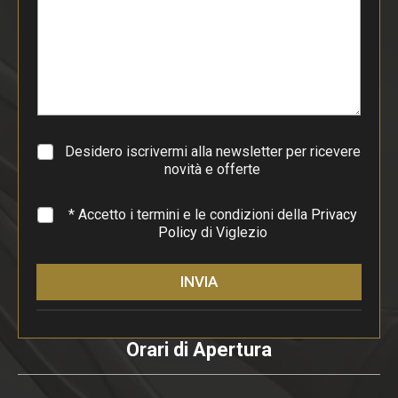
d
i
p
a
r
a
g
r
a
Desidero iscrivermi alla newsletter per ricevere
f
novità e offerte
o
*
* Accetto i termini e le condizioni della
Privacy
Policy
di Viglezio
INVIA
Orari di Apertura