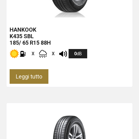
HANKOOK
K435
SBL
185/ 65 R15 88H
X
X
0
dB
Leggi tutto