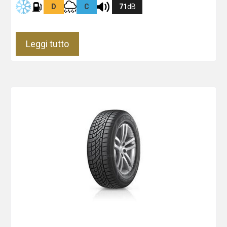
D
C
71
dB
Leggi tutto