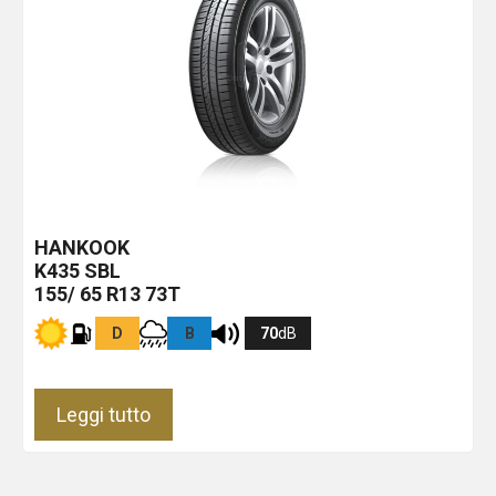
HANKOOK
K435
SBL
155/ 65 R13 73T
D
B
70
dB
Leggi tutto