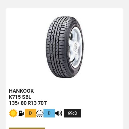
HANKOOK
K715
SBL
135/ 80 R13 70T
D
D
69
dB