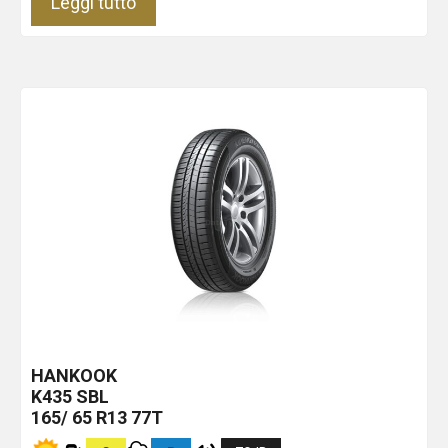
Leggi tutto
HANKOOK
K435
SBL
165/ 65 R13 77T