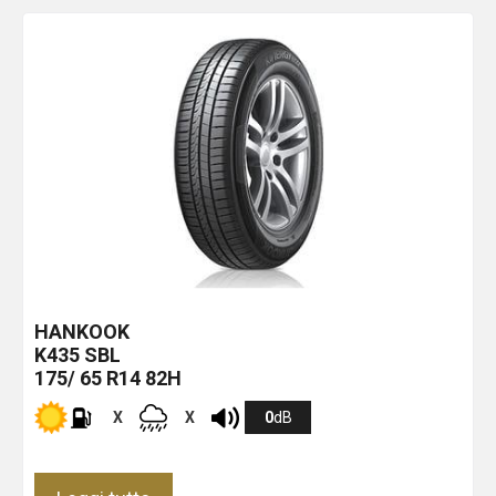
HANKOOK
K435
SBL
175/ 65 R14 82H
X
X
0
dB