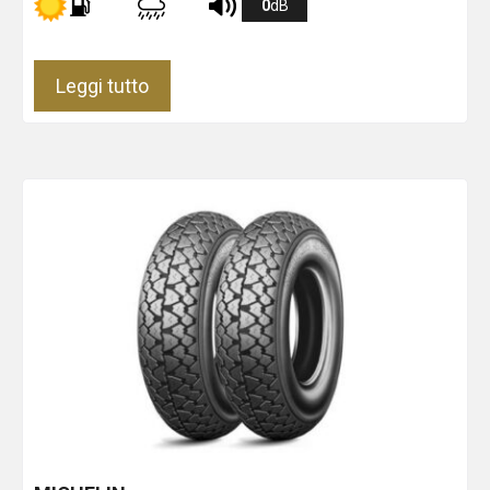
0
dB
Leggi tutto