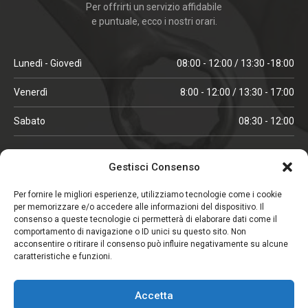
Per offrirti un servizio affidabile
e puntuale, ecco i nostri orari.
Lunedì - Giovedì
08:00 - 12:00 / 13:30 -18:00
Venerdì
8:00 - 12:00 / 13:30 - 17:00
Sabato
08:30 - 12:00
ORARI IN ALTA STAGIONE
Gestisci Consenso
(aprile, maggio, ottobre, novembre, dicembre)
Per fornire le migliori esperienze, utilizziamo tecnologie come i cookie
per memorizzare e/o accedere alle informazioni del dispositivo. Il
Lunedì - Venerdì
08:00 - 12:00 / 13:30 -18:00
consenso a queste tecnologie ci permetterà di elaborare dati come il
comportamento di navigazione o ID unici su questo sito. Non
Sabato
08:00 - 12:00
acconsentire o ritirare il consenso può influire negativamente su alcune
caratteristiche e funzioni.
CHIUSO IL SABATO
Accetta
(gennaio, febbraio, agosto, settembre)