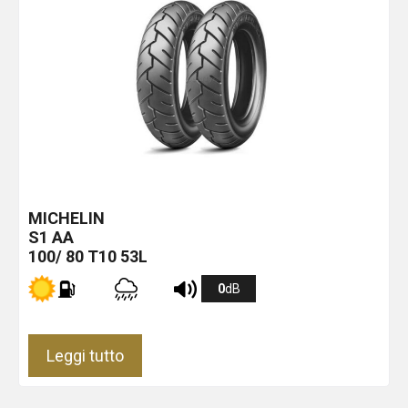
MICHELIN
S1
AA
100/ 80 T10 53L
0
dB
Leggi tutto