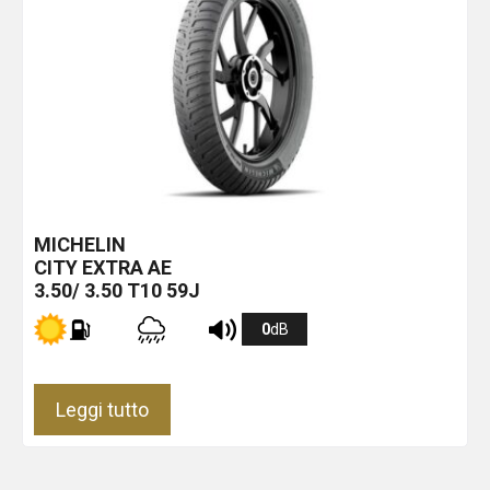
MICHELIN
CITY EXTRA
AE
3.50/ 3.50 T10 59J
0
dB
Leggi tutto