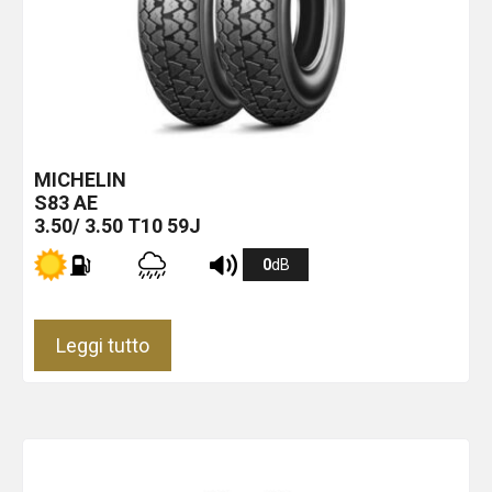
MICHELIN
S83
AE
3.50/ 3.50 T10 59J
0
dB
Leggi tutto