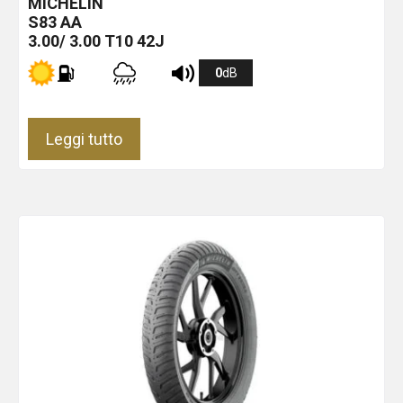
MICHELIN
S83
AA
3.00/ 3.00 T10 42J
0
dB
Leggi tutto