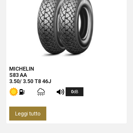
MICHELIN
S83
AA
3.50/ 3.50 T8 46J
0
dB
Leggi tutto