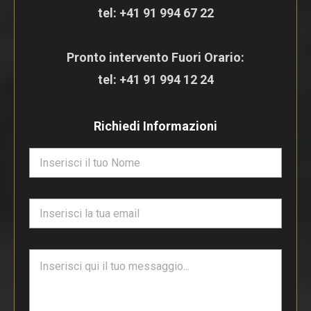
tel:
+41 91 994 67 22
Pronto intervento Fuori Orario:
tel:
+41 91 994 12 24
Richiedi Informazioni
N
o
m
e
E
*
m
a
i
T
l
e
*
s
t
o