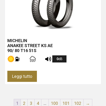
MICHELIN
ANAKEE STREET KS
AE
90/ 80 T16 51S
0
dB
Leggi tutto
1
2
3
4
…
100
101
102
→