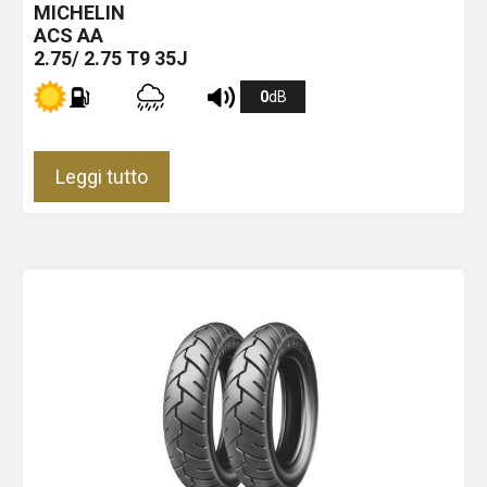
MICHELIN
ACS
AA
2.75/ 2.75 T9 35J
0
dB
Leggi tutto