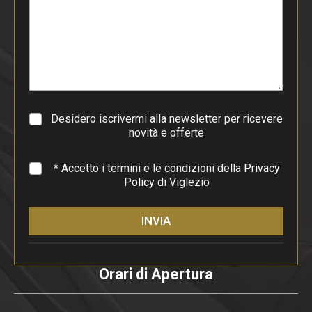
d
i
p
a
r
a
g
r
a
Desidero iscrivermi alla newsletter per ricevere
f
novità e offerte
o
*
* Accetto i termini e le condizioni della
Privacy
Policy
di Viglezio
INVIA
Orari di Apertura