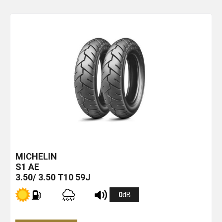
MICHELIN
S1
AE
3.50/ 3.50 T10 59J
0
dB