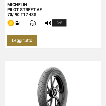
MICHELIN
PILOT STREET
AE
70/ 90 T17 43S
0
dB
Leggi tutto