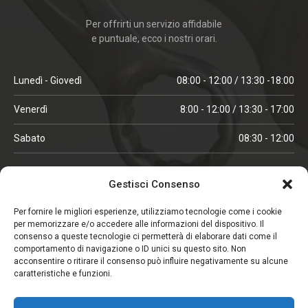
Per offrirti un servizio affidabile
e puntuale, ecco i nostri orari.
Lunedì - Giovedì
08:00 - 12:00 / 13:30 -18:00
Venerdì
8:00 - 12:00 / 13:30 - 17:00
Sabato
08:30 - 12:00
ORARI IN ALTA STAGIONE
Gestisci Consenso
(aprile, maggio, ottobre, novembre, dicembre)
Per fornire le migliori esperienze, utilizziamo tecnologie come i cookie
per memorizzare e/o accedere alle informazioni del dispositivo. Il
Lunedì - Venerdì
08:00 - 12:00 / 13:30 -18:00
consenso a queste tecnologie ci permetterà di elaborare dati come il
comportamento di navigazione o ID unici su questo sito. Non
Sabato
08:00 - 12:00
acconsentire o ritirare il consenso può influire negativamente su alcune
caratteristiche e funzioni.
CHIUSO IL SABATO