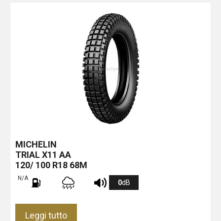
MICHELIN
TRIAL X11
AA
120/ 100 R18 68M
N/A
0
dB
Leggi tutto