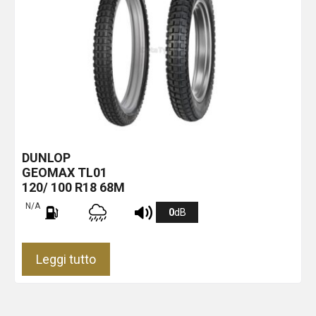
DUNLOP
GEOMAX TL01
120/ 100 R18 68M
N/A
0
dB
Leggi tutto