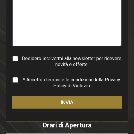
t
o
d
i
p
a
r
a
g
r
a
Desidero iscrivermi alla newsletter per ricevere
f
novità e offerte
o
*
* Accetto i termini e le condizioni della
Privacy
Policy
di Viglezio
INVIA
Orari di Apertura