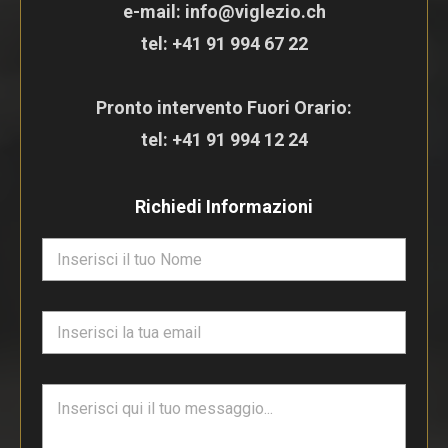
e-mail: info@viglezio.ch
tel:
+41 91 994 67 22
Pronto intervento Fuori Orario:
tel:
+41 91 994 12 24
Richiedi Informazioni
N
o
m
e
E
*
m
a
i
T
l
e
*
s