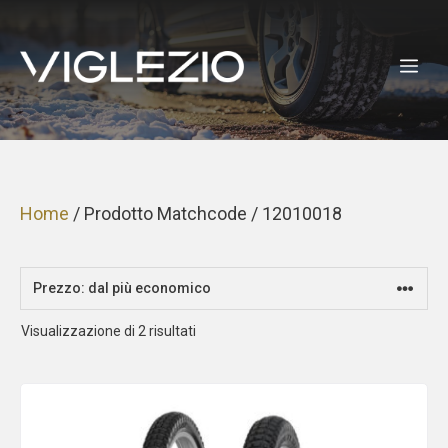
Vai
al
ME
contenuto
Home
/ Prodotto Matchcode / 12010018
Prezzo:
Visualizzazione di 2 risultati
dal
più
economico