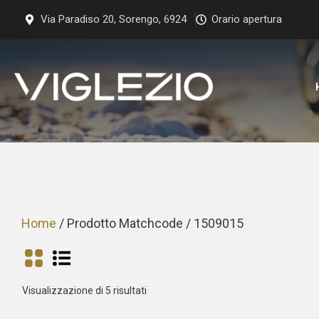
Vai
Via Paradiso 20, Sorengo, 6924
Orario apertura
al
contenuto
Home
/ Prodotto Matchcode / 1509015
Prezzo:
Visualizzazione di 5 risultati
dal