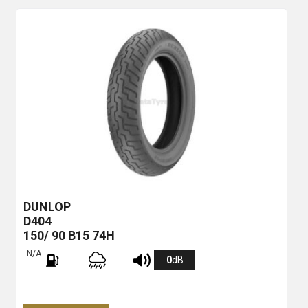
DUNLOP
D404
150/ 90 B15 74H
N/A
0
dB