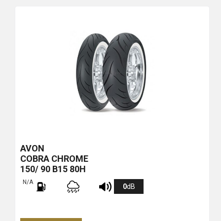
più
economico
AVON
COBRA CHROME
150/ 90 B15 80H
N/A
0
dB