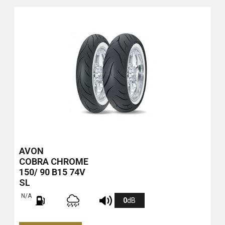
AVON
COBRA CHROME
150/ 90 B15 74V
SL
N/A
0
dB