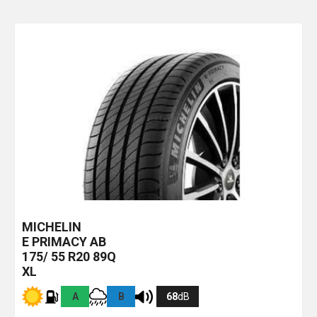
MICHELIN
E PRIMACY
AB
175/ 55 R20 89Q
XL
A
B
68
dB