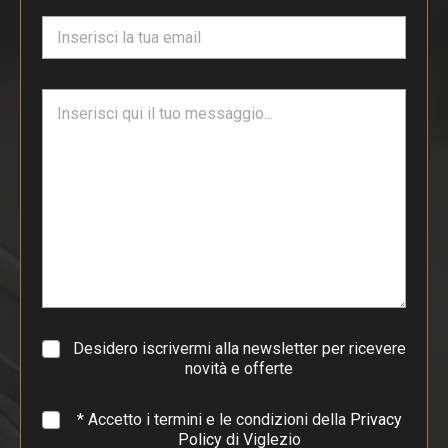
e
E
*
m
a
i
T
l
e
*
s
t
o
d
i
p
a
r
a
g
r
a
Desidero iscrivermi alla newsletter per ricevere
f
novità e offerte
o
*
* Accetto i termini e le condizioni della
Privacy
Policy
di Viglezio