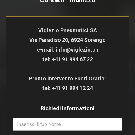
Viglezio Pneumatici SA
Via Paradiso 20, 6924 Sorengo
e-mail: info@viglezio.ch
tel:
+41 91 994 67 22
Pronto intervento Fuori Orario:
tel:
+41 91 994 12 24
Richiedi Informazioni
N
o
m