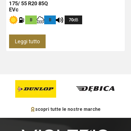
175/ 55 R20 85Q
EVc
B
B
70
dB
Leggi tutto
scopri tutte le nostre marche