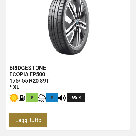
BRIDGESTONE
ECOPIA EP500
175/ 55 R20 89T
* XL
B
B
69
dB
Leggi tutto