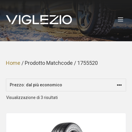
Vai
al
ME
contenuto
Home
/ Prodotto Matchcode / 1755520
Prezzo:
Visualizzazione di 3 risultati
dal
più
economico