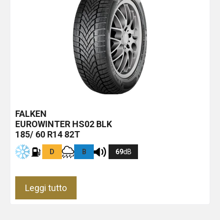
FALKEN
EUROWINTER HS02
BLK
185/ 60 R14 82T
D
B
69
dB
Leggi tutto