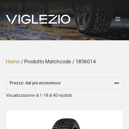
Vai
al
ME
contenuto
Home
/ Prodotto Matchcode / 1856014
Prezzo:
Visualizzazione di 1-18 di 40 risultati
dal
più
economico