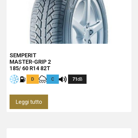
SEMPERIT
MASTER-GRIP 2
185/ 60 R14 82T
D
C
71
dB
Leggi tutto