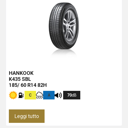
HANKOOK
K435
SBL
185/ 60 R14 82H
C
A
70
dB
Leggi tutto