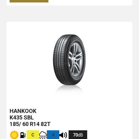
HANKOOK
K435
SBL
185/ 60 R14 82T
C
A
70
dB