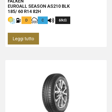
FALKEN
EUROALL SEASON AS210
BLK
185/ 60 R14 82H
D
C
69
dB
Leggi tutto