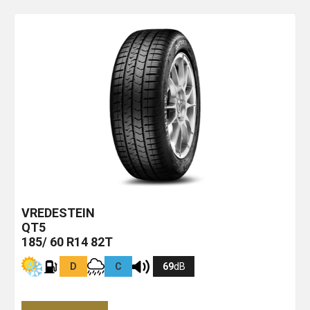
VREDESTEIN
QT5
185/ 60 R14 82T
D
C
69
dB