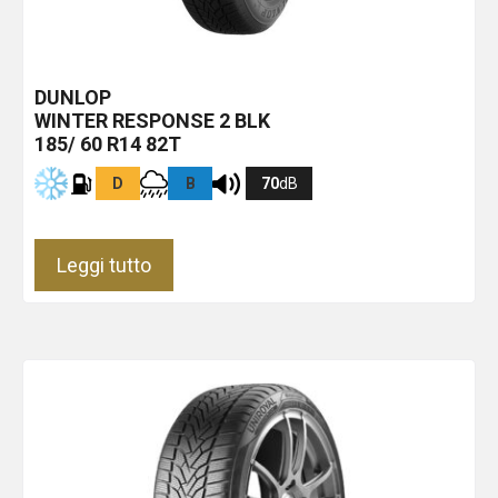
DUNLOP
WINTER RESPONSE 2
BLK
185/ 60 R14 82T
D
B
70
dB
Leggi tutto