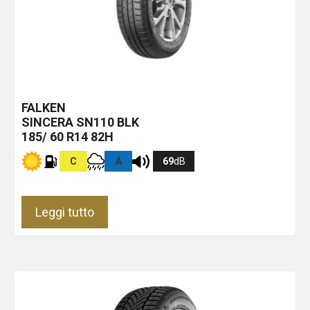
FALKEN
SINCERA SN110
BLK
185/ 60 R14 82H
C
A
69
dB
Leggi tutto