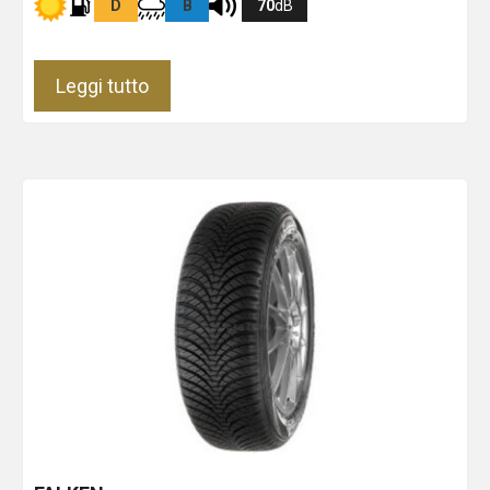
D
B
70
dB
Leggi tutto