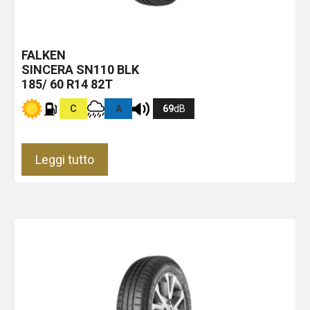
FALKEN
SINCERA SN110
BLK
185/ 60 R14 82T
C
A
69
dB
Leggi tutto