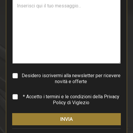
T
l
e
*
s
t
o
d
i
p
a
r
a
g
r
a
Desidero iscrivermi alla newsletter per ricevere
f
novità e offerte
o
*
* Accetto i termini e le condizioni della
Privacy
Policy
di Viglezio
INVIA