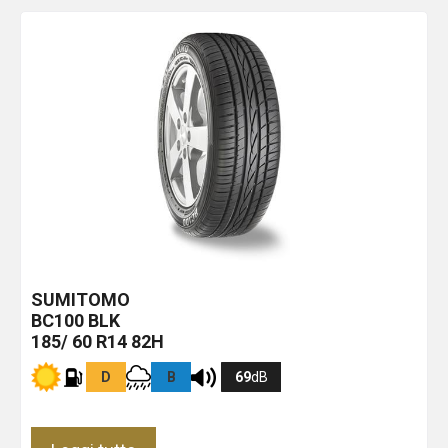
SUMITOMO
BC100
BLK
185/ 60 R14 82H
D
B
69
dB