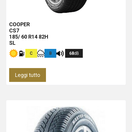
COOPER
CS7
185/ 60 R14 82H
SL
C
B
68
dB
Leggi tutto