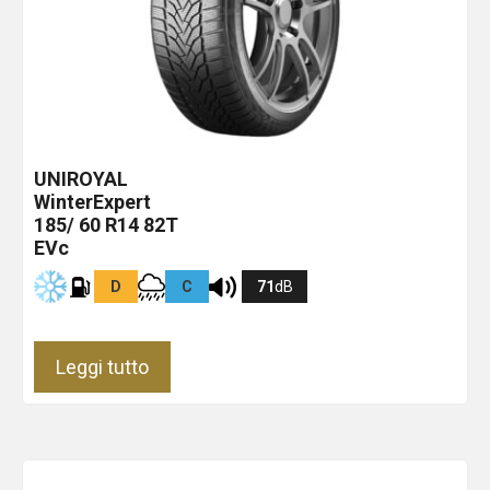
UNIROYAL
WinterExpert
185/ 60 R14 82T
EVc
D
C
71
dB
Leggi tutto