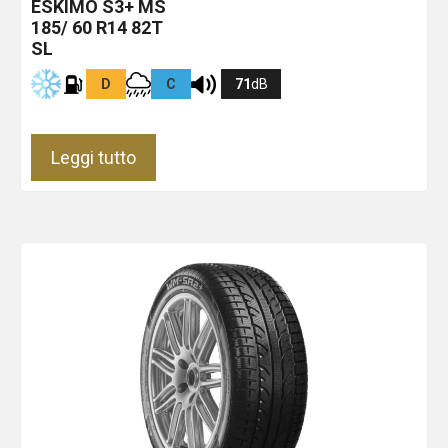
ESKIMO S3+ MS
185/ 60 R14 82T
SL
D
C
71
dB
Leggi tutto