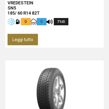
VREDESTEIN
SN5
185/ 60 R14 82T
D
C
71
dB
Leggi tutto