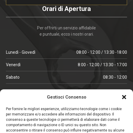
Orari di Apertura
Per offrirti un servizio affidabile
e puntuale, ecco i nostri orari.
Lunedì - Giovedì
08:00 - 12:00 / 13:30 -18:00
Venerdì
8:00 - 12:00 / 13:30 - 17:00
Sabato
08:30 - 12:00
ORARI IN ALTA STAGIONE
Gestisci Consenso
(aprile, maggio, ottobre, novembre, dicembre)
Per fornire le migliori esperienze, utilizziamo tecnologie come i cookie
per memorizzare e/o accedere alle informazioni del dispositivo. Il
Lunedì - Venerdì
08:00 - 12:00 / 13:30 -18:00
consenso a queste tecnologie ci permetterà di elaborare dati come il
comportamento di navigazione o ID unici su questo sito. Non
Sabato
08:00 - 12:00
acconsentire o ritirare il consenso può influire negativamente su alcune