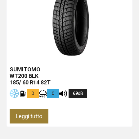
SUMITOMO
WT200
BLK
185/ 60 R14 82T
D
C
69
dB
Leggi tutto