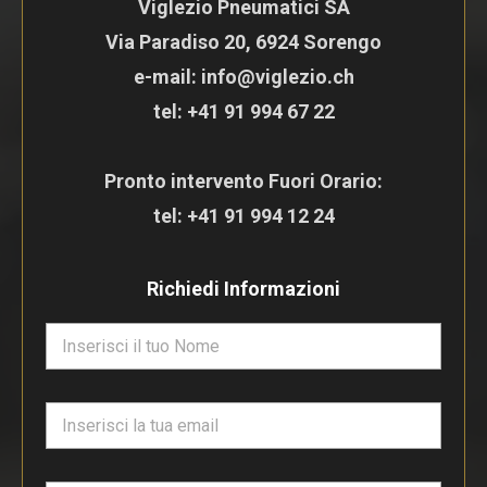
Viglezio Pneumatici SA
Via Paradiso 20, 6924 Sorengo
e-mail: info@viglezio.ch
tel:
+41 91 994 67 22
Pronto intervento Fuori Orario:
tel:
+41 91 994 12 24
Richiedi Informazioni
N
o
m
e
E
*
m
a
i