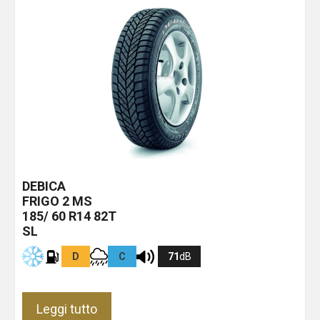
DEBICA
FRIGO 2 MS
185/ 60 R14 82T
SL
D
C
71
dB
Leggi tutto