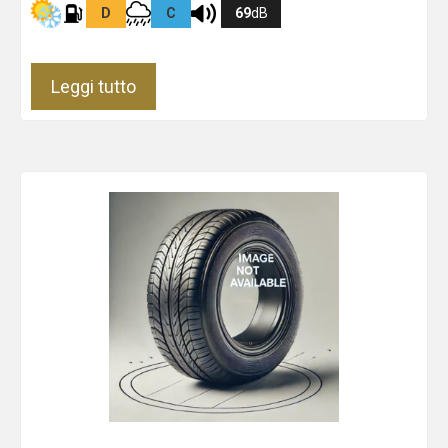
D
C
69
dB
Leggi tutto