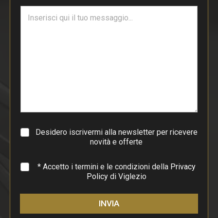
i
T
l
e
*
s
t
o
d
i
p
a
r
a
g
r
a
Desidero iscrivermi alla newsletter per ricevere
f
novità e offerte
o
*
* Accetto i termini e le condizioni della
Privacy
Policy
di Viglezio
INVIA