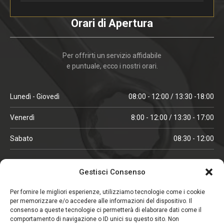
Orari di Apertura
Per offrirti un servizio affidabile
e puntuale, ecco i nostri orari.
Lunedì - Giovedì
08:00 - 12:00 / 13:30 -18:00
Venerdì
8:00 - 12:00 / 13:30 - 17:00
Sabato
08:30 - 12:00
ORARI IN ALTA STAGIONE
Gestisci Consenso
(aprile, maggio, ottobre, novembre, dicembre)
Per fornire le migliori esperienze, utilizziamo tecnologie come i cookie
per memorizzare e/o accedere alle informazioni del dispositivo. Il
Lunedì - Venerdì
08:00 - 12:00 / 13:30 -18:00
consenso a queste tecnologie ci permetterà di elaborare dati come il
comportamento di navigazione o ID unici su questo sito. Non
Sabato
08:00 - 12:00