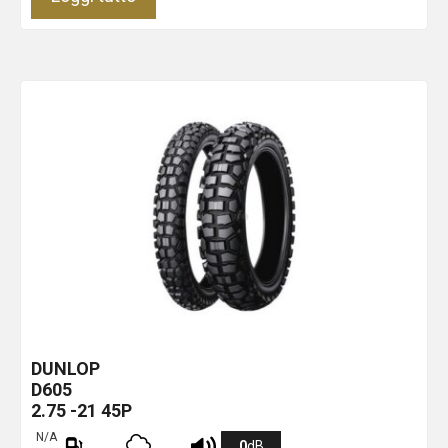
DUNLOP
D605
2.75 -21 45P
N/A
0
dB