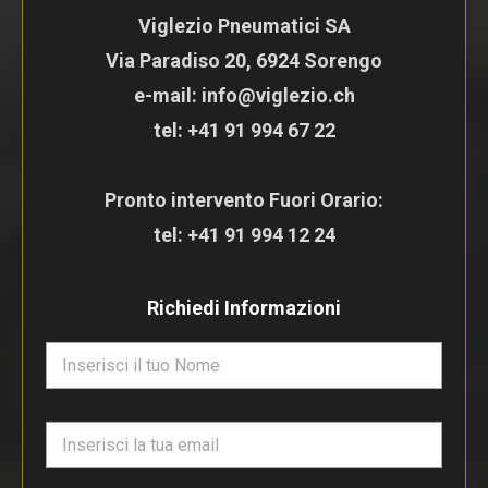
Viglezio Pneumatici SA
Via Paradiso 20, 6924 Sorengo
e-mail: info@viglezio.ch
tel:
+41 91 994 67 22
Pronto intervento Fuori Orario:
tel:
+41 91 994 12 24
Richiedi Informazioni
N
o
m
e
E
*
m
a