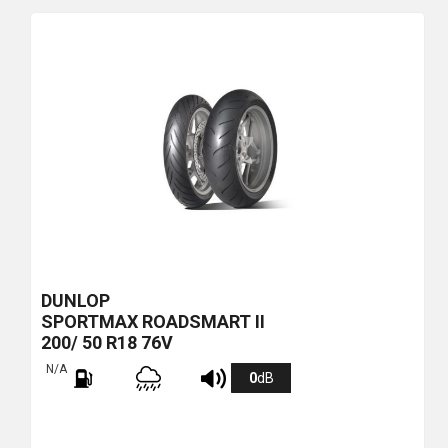
più
economico
DUNLOP
SPORTMAX ROADSMART II
200/ 50 R18 76V
N/A
0
dB