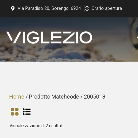
Vai
Via Paradiso 20, Sorengo, 6924
Orario apertura
al
contenuto
Home
/ Prodotto Matchcode / 2005018
Prezzo:
Visualizzazione di 2 risultati
dal