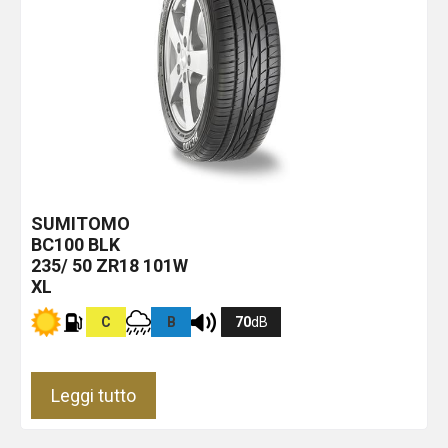
SUMITOMO
BC100
BLK
235/ 50 ZR18 101W
XL
C
B
70
dB
Leggi tutto