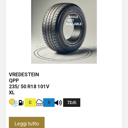
VREDESTEIN
QPP
235/ 50 R18 101V
XL
C
B
72
dB
Leggi tutto