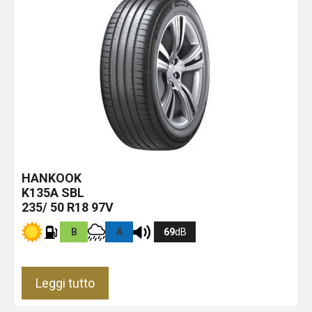
HANKOOK
K135A
SBL
235/ 50 R18 97V
B
A
69
dB
Leggi tutto