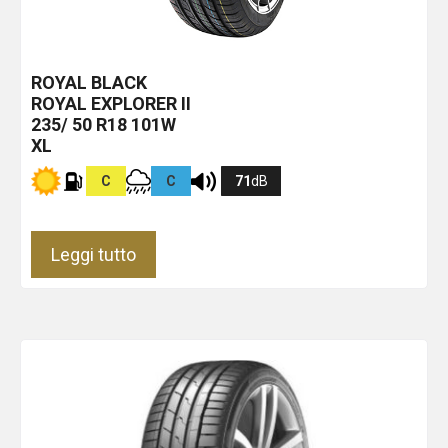
ROYAL BLACK
ROYAL EXPLORER II
235/ 50 R18 101W
XL
C
C
71
dB
Leggi tutto