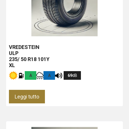
VREDESTEIN
ULP
235/ 50 R18 101Y
XL
A
A
69
dB
Leggi tutto