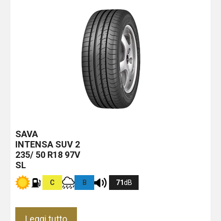
SAVA
INTENSA SUV 2
235/ 50 R18 97V
SL
C
B
71
dB
Leggi tutto