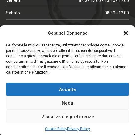
Venerdì
8:00 - 12:00 / 13:30 - 17:00
Sabato
08:30 - 12:00
ORARI IN ALTA STAGIONE
Gestisci Consenso
(aprile, maggio, ottobre, novembre, dicembre)
Per fornire le migliori esperienze, utilizziamo tecnologie come i cookie
per memorizzare e/o accedere alle informazioni del dispositivo. Il
Lunedì - Venerdì
08:00 - 12:00 / 13:30 -18:00
consenso a queste tecnologie ci permetterà di elaborare dati come il
comportamento di navigazione o ID unici su questo sito. Non
Sabato
08:00 - 12:00
acconsentire o ritirare il consenso può influire negativamente su alcune
caratteristiche e funzioni.
CHIUSO IL SABATO
Accetta
(gennaio, febbraio, agosto, settembre)
Nega
Visualizza le preferenze
Copyright © 2026. Viglezio - Tutti i diritti riservati.
Elemento aggiunto al carrello.
Pagamento
Privacy Policy
Termini e Condizioni
0 items -
CHF
0.00
Cookie Policy
Privacy Policy