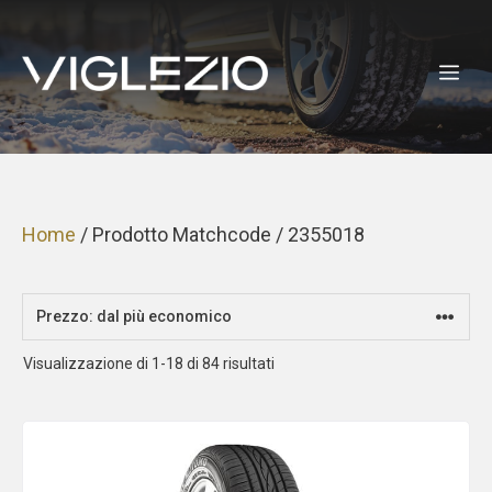
Vai
al
ME
contenuto
Home
/ Prodotto Matchcode / 2355018
Prezzo:
Visualizzazione di 1-18 di 84 risultati
dal
più
economico