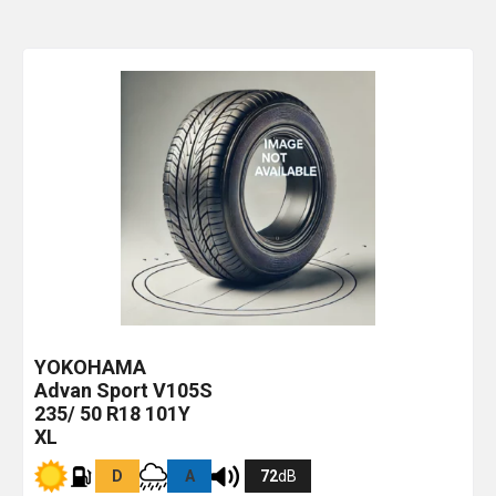
YOKOHAMA
Advan Sport V105S
235/ 50 R18 101Y
XL
D
A
72
dB