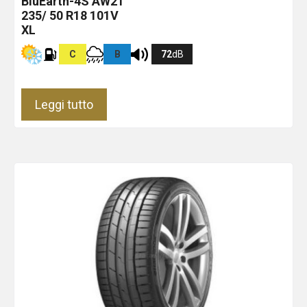
BluEarth-4S AW21
235/ 50 R18 101V
XL
C
B
72
dB
Leggi tutto