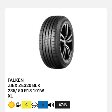
FALKEN
ZIEX ZE320
BLK
235/ 50 R18 101W
XL
C
A
67
dB