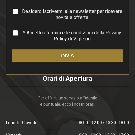
r
a
Desidero iscrivermi alla newsletter per ricevere
f
novità e offerte
o
*
* Accetto i termini e le condizioni della
Privacy
Policy
di Viglezio
INVIA
Orari di Apertura
Per offrirti un servizio affidabile
e puntuale, ecco i nostri orari.
Lunedì - Giovedì
08:00 - 12:00 / 13:30 -18:00