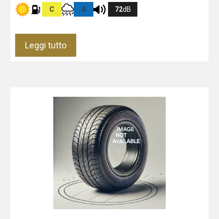
C
A
72
dB
Leggi tutto