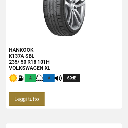
HANKOOK
K137A
SBL
235/ 50 R18 101H
VOLKSWAGEN XL
A
A
69
dB
Leggi tutto