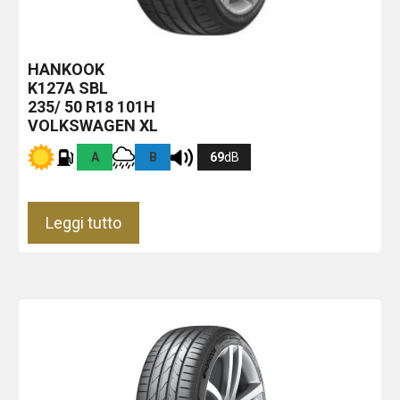
HANKOOK
K127A
SBL
235/ 50 R18 101H
VOLKSWAGEN XL
A
B
69
dB
Leggi tutto