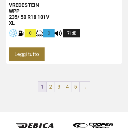
VREDESTEIN
WPP
235/ 50 R18 101V
XL
C
C
71
dB
Leggi tutto
1
2
3
4
5
→