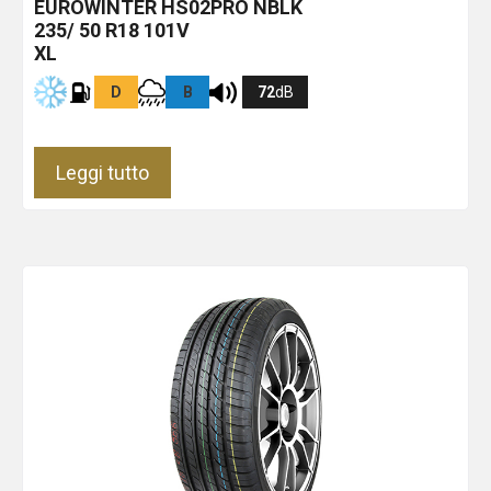
EUROWINTER HS02PRO
NBLK
235/ 50 R18 101V
XL
D
B
72
dB
Leggi tutto