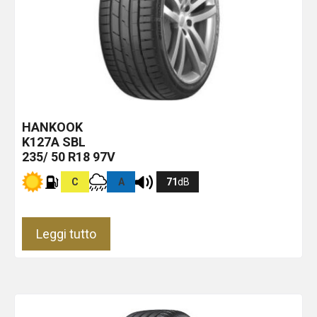
HANKOOK
K127A
SBL
235/ 50 R18 97V
C
A
71
dB
Leggi tutto