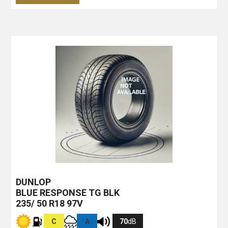
DUNLOP
BLUE RESPONSE TG
BLK
235/ 50 R18 97V
C
A
70
dB