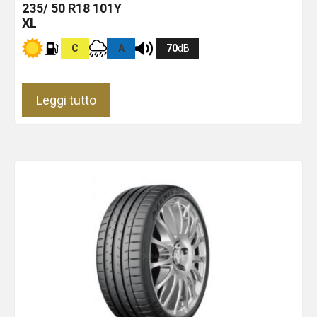
235/ 50 R18 101Y
XL
C
A
70
dB
Leggi tutto