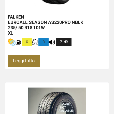
FALKEN
EUROALL SEASON AS220PRO
NBLK
235/ 50 R18 101W
XL
C
B
71
dB
Leggi tutto