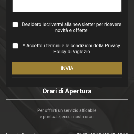
r
a
g
r
a
Desidero iscrivermi alla newsletter per ricevere
f
novità e offerte
o
*
* Accetto i termini e le condizioni della
Privacy
Policy
di Viglezio
INVIA
Orari di Apertura
Per offrirti un servizio affidabile
e puntuale, ecco i nostri orari.