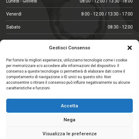
Lunedì - Giovedì
08:00 - 12:00 / 13:30 -18:00
Venerdì
8:00 - 12:00 / 13:30 - 17:00
Sabato
08:30 - 12:00
ORARI IN ALTA STAGIONE
Gestisci Consenso
(aprile, maggio, ottobre, novembre, dicembre)
Per fornire le migliori esperienze, utilizziamo tecnologie come i cookie
per memorizzare e/o accedere alle informazioni del dispositivo. Il
Lunedì - Venerdì
08:00 - 12:00 / 13:30 -18:00
consenso a queste tecnologie ci permetterà di elaborare dati come il
comportamento di navigazione o ID unici su questo sito. Non
Sabato
08:00 - 12:00
acconsentire o ritirare il consenso può influire negativamente su alcune
caratteristiche e funzioni.
CHIUSO IL SABATO
Accetta
(gennaio, febbraio, agosto, settembre)
Nega
Visualizza le preferenze
Copyright © 2026. Viglezio - Tutti i diritti riservati.
Elemento aggiunto al carrello.