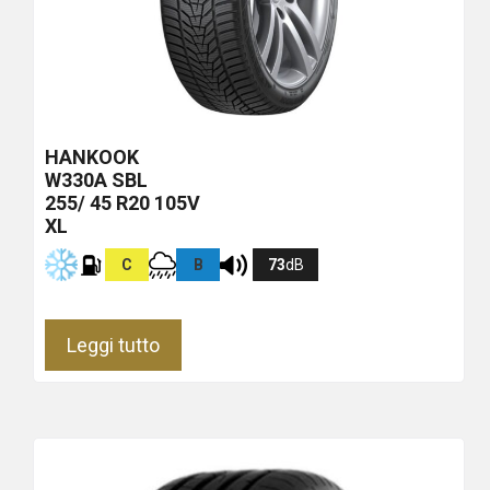
HANKOOK
W330A
SBL
255/ 45 R20 105V
XL
C
B
73
dB
Leggi tutto