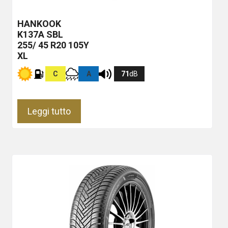
HANKOOK
K137A
SBL
255/ 45 R20 105Y
XL
C
A
71
dB
Leggi tutto