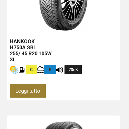
HANKOOK
H750A
SBL
255/ 45 R20 105W
XL
C
B
73
dB
Leggi tutto