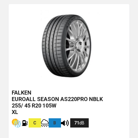
FALKEN
EUROALL SEASON AS220PRO
NBLK
255/ 45 R20 105W
XL
C
B
71
dB