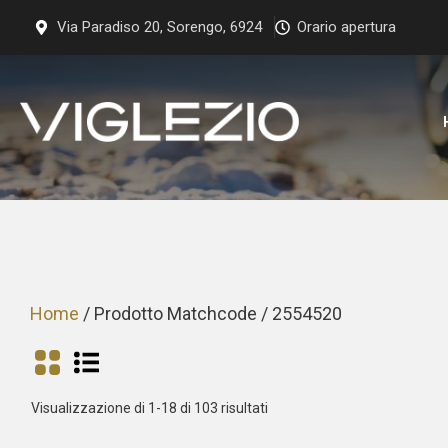
Vai
Via Paradiso 20, Sorengo, 6924
Orario apertura
al
contenuto
Home
/ Prodotto Matchcode / 2554520
Prezzo:
Visualizzazione di 1-18 di 103 risultati
dal