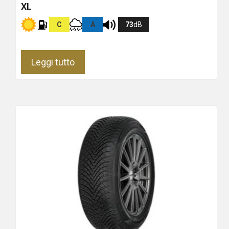
XL
C
A
73
dB
Leggi tutto