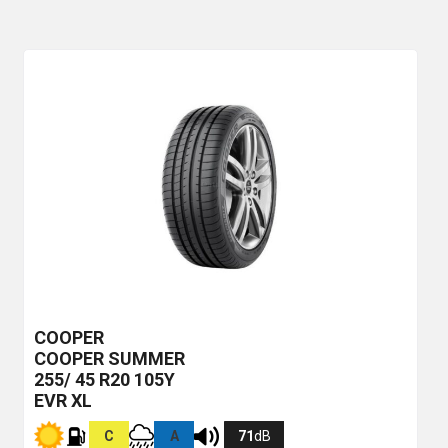
COOPER
COOPER SUMMER
255/ 45 R20 105Y
EVR XL
C
A
71
dB