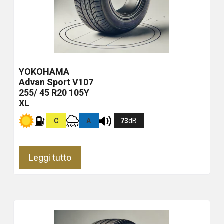
YOKOHAMA
Advan Sport V107
255/ 45 R20 105Y
XL
C
A
73
dB
Leggi tutto