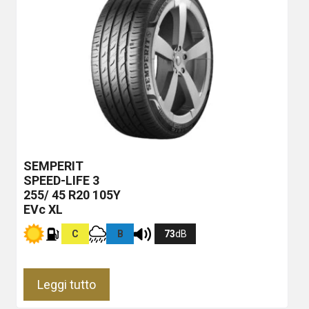
SEMPERIT
SPEED-LIFE 3
255/ 45 R20 105Y
EVc XL
C
B
73
dB
Leggi tutto