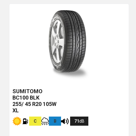
più
economico
SUMITOMO
BC100
BLK
255/ 45 R20 105W
XL
C
B
71
dB