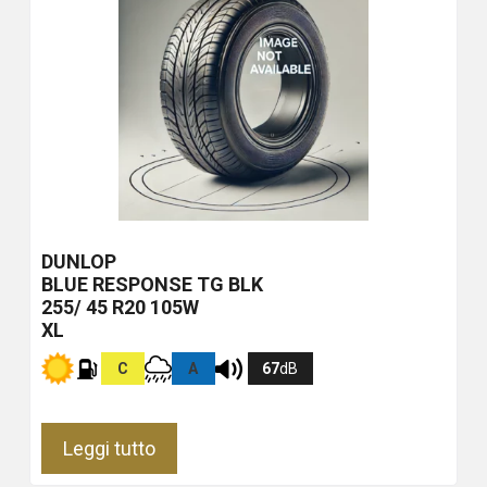
DUNLOP
BLUE RESPONSE TG
BLK
255/ 45 R20 105W
XL
C
A
67
dB
Leggi tutto