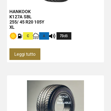
HANKOOK
K127A
SBL
255/ 45 R20 105Y
XL
C
A
73
dB
Leggi tutto