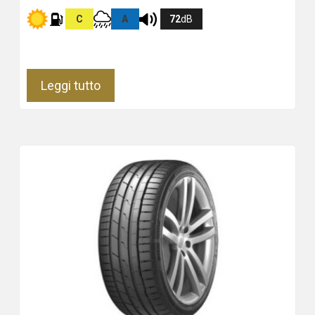
C
A
72
dB
Leggi tutto