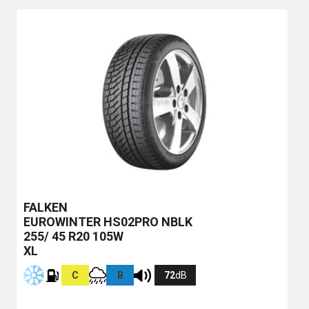
FALKEN
EUROWINTER HS02PRO
NBLK
255/ 45 R20 105W
XL
C
B
72
dB