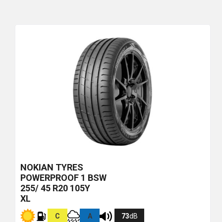
NOKIAN TYRES
POWERPROOF 1
BSW
255/ 45 R20 105Y
XL
C
A
73
dB