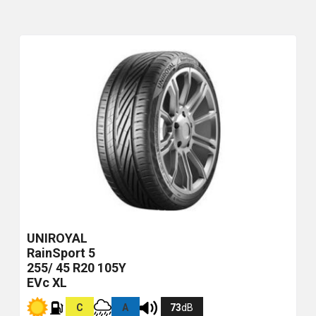
UNIROYAL
RainSport 5
255/ 45 R20 105Y
EVc XL
C
A
73
dB