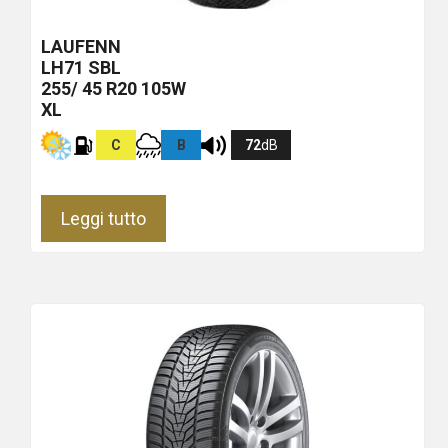
LAUFENN
LH71
SBL
255/ 45 R20 105W
XL
C
B
72
dB
Leggi tutto