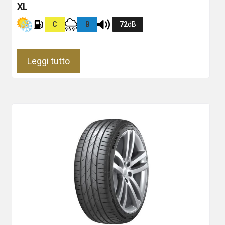
XL
C
B
72
dB
Leggi tutto