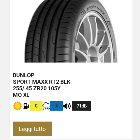
DUNLOP
SPORT MAXX RT2
BLK
255/ 45 ZR20 105Y
MO XL
C
A
71
dB
Leggi tutto