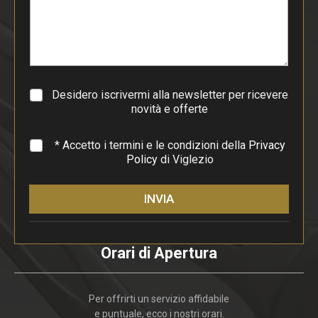
p
a
r
a
g
r
a
Desidero iscrivermi alla newsletter per ricevere
f
novità e offerte
o
*
* Accetto i termini e le condizioni della
Privacy
Policy
di Viglezio
INVIA
Orari di Apertura
Per offrirti un servizio affidabile
e puntuale, ecco i nostri orari.