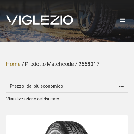
Vai
al
ME
contenuto
Home
/ Prodotto Matchcode / 2558017
Visualizzazione del risultato