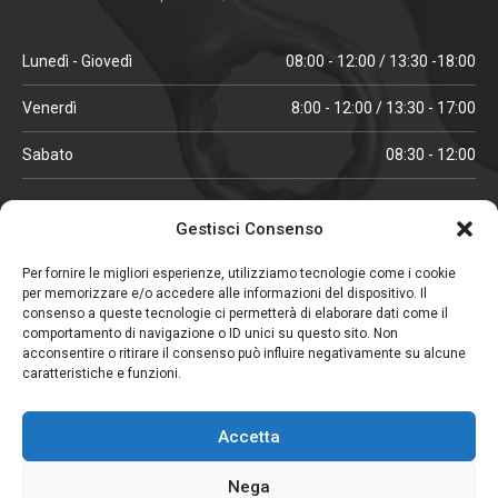
Lunedì - Giovedì
08:00 - 12:00 / 13:30 -18:00
Venerdì
8:00 - 12:00 / 13:30 - 17:00
Sabato
08:30 - 12:00
ORARI IN ALTA STAGIONE
Gestisci Consenso
(aprile, maggio, ottobre, novembre, dicembre)
Per fornire le migliori esperienze, utilizziamo tecnologie come i cookie
per memorizzare e/o accedere alle informazioni del dispositivo. Il
Lunedì - Venerdì
08:00 - 12:00 / 13:30 -18:00
consenso a queste tecnologie ci permetterà di elaborare dati come il
comportamento di navigazione o ID unici su questo sito. Non
Sabato
08:00 - 12:00
acconsentire o ritirare il consenso può influire negativamente su alcune
caratteristiche e funzioni.
CHIUSO IL SABATO
Accetta
(gennaio, febbraio, agosto, settembre)
Nega