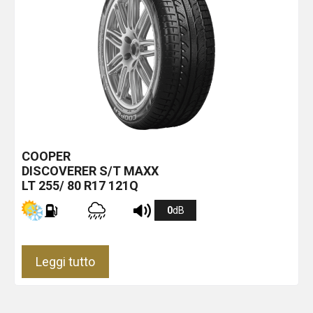
COOPER
DISCOVERER S/T MAXX
LT 255/ 80 R17 121Q
0
dB
Leggi tutto