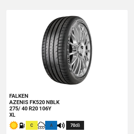
FALKEN
AZENIS FK520
NBLK
275/ 40 R20 106Y
XL
C
A
70
dB