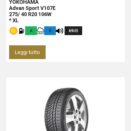
YOKOHAMA
Advan Sport V107E
275/ 40 R20 106W
* XL
A
B
69
dB
Leggi tutto