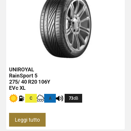
UNIROYAL
RainSport 5
275/ 40 R20 106Y
EVc XL
C
A
73
dB
Leggi tutto