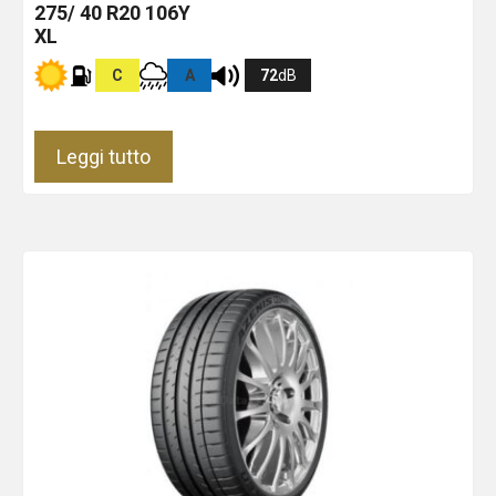
275/ 40 R20 106Y
XL
C
A
72
dB
Leggi tutto