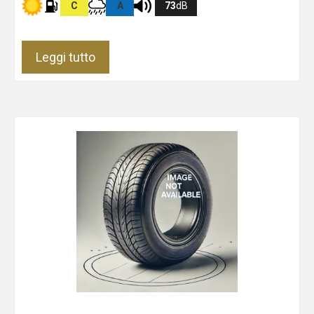
C
A
73
dB
Leggi tutto