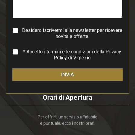
a
r
a
g
r
a
Desidero iscrivermi alla newsletter per ricevere
f
novità e offerte
o
*
* Accetto i termini e le condizioni della
Privacy
Policy
di Viglezio
INVIA
Orari di Apertura
Per offrirti un servizio affidabile
e puntuale, ecco i nostri orari.