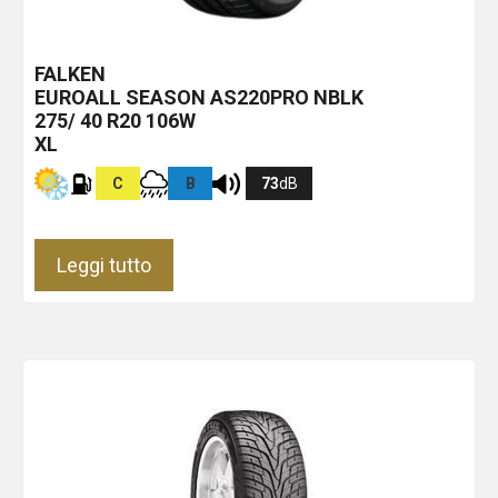
FALKEN
EUROALL SEASON AS220PRO
NBLK
275/ 40 R20 106W
XL
C
B
73
dB
Leggi tutto