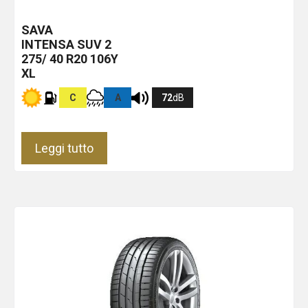
SAVA
INTENSA SUV 2
275/ 40 R20 106Y
XL
C
A
72
dB
Leggi tutto