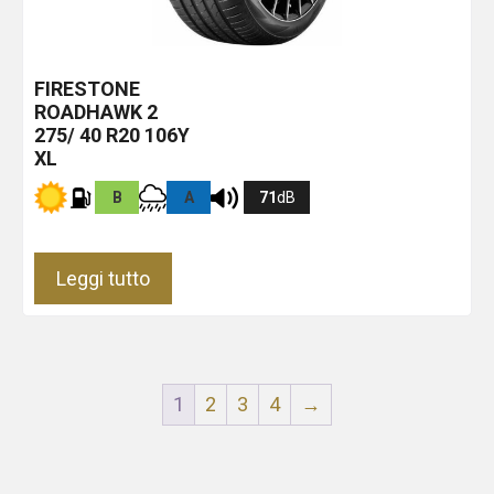
FIRESTONE
ROADHAWK 2
275/ 40 R20 106Y
XL
B
A
71
dB
Leggi tutto
1
2
3
4
→