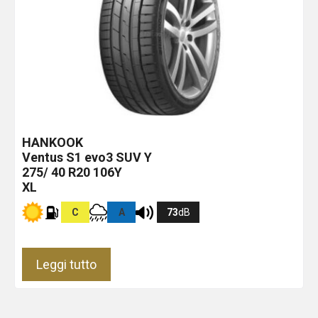
HANKOOK
Ventus S1 evo3 SUV
Y
275/ 40 R20 106Y
XL
C
A
73
dB
Leggi tutto