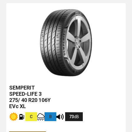
SEMPERIT
SPEED-LIFE 3
275/ 40 R20 106Y
EVc XL
C
B
73
dB