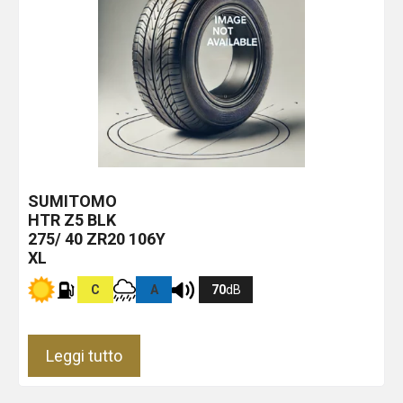
SUMITOMO
HTR Z5
BLK
275/ 40 ZR20 106Y
XL
C
A
70
dB
Leggi tutto