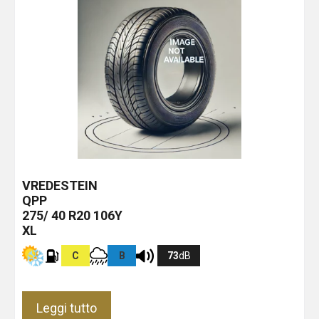
VREDESTEIN
QPP
275/ 40 R20 106Y
XL
C
B
73
dB
Leggi tutto