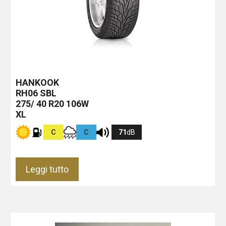
HANKOOK
RH06
SBL
275/ 40 R20 106W
XL
C
C
71
dB
Leggi tutto