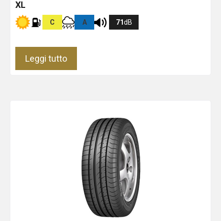
XL
C
A
71
dB
Leggi tutto