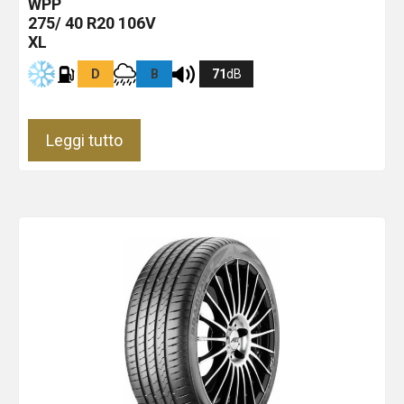
WPP
275/ 40 R20 106V
XL
D
B
71
dB
Leggi tutto