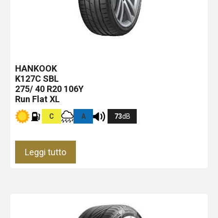
HANKOOK
K127C
SBL
275/ 40 R20 106Y
Run Flat XL
C
A
73
dB
Leggi tutto