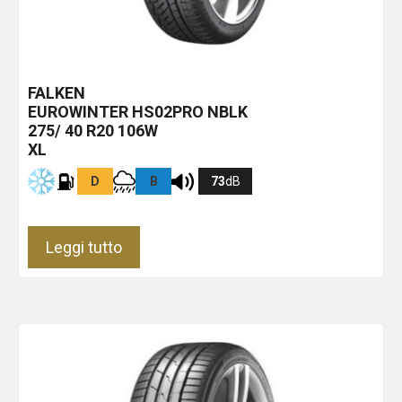
FALKEN
EUROWINTER HS02PRO
NBLK
275/ 40 R20 106W
XL
D
B
73
dB
Leggi tutto