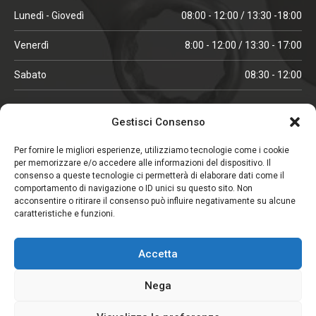
Lunedì - Giovedì
08:00 - 12:00 / 13:30 -18:00
Venerdì
8:00 - 12:00 / 13:30 - 17:00
Sabato
08:30 - 12:00
ORARI IN ALTA STAGIONE
Gestisci Consenso
(aprile, maggio, ottobre, novembre, dicembre)
Per fornire le migliori esperienze, utilizziamo tecnologie come i cookie
per memorizzare e/o accedere alle informazioni del dispositivo. Il
Lunedì - Venerdì
08:00 - 12:00 / 13:30 -18:00
consenso a queste tecnologie ci permetterà di elaborare dati come il
comportamento di navigazione o ID unici su questo sito. Non
Sabato
08:00 - 12:00
acconsentire o ritirare il consenso può influire negativamente su alcune
caratteristiche e funzioni.
CHIUSO IL SABATO
Accetta
(gennaio, febbraio, agosto, settembre)
Nega