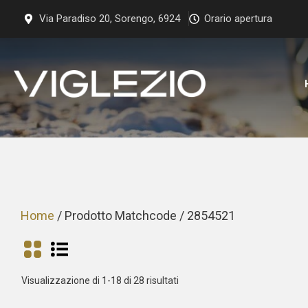
Vai
Via Paradiso 20, Sorengo, 6924
Orario apertura
al
contenuto
Home
/ Prodotto Matchcode / 2854521
Prezzo:
Visualizzazione di 1-18 di 28 risultati
dal