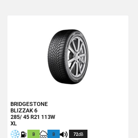
BRIDGESTONE
BLIZZAK 6
285/ 45 R21 113W
XL
B
B
72
dB