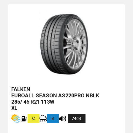
FALKEN
EUROALL SEASON AS220PRO
NBLK
285/ 45 R21 113W
XL
C
B
74
dB