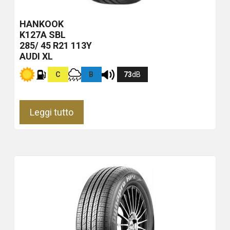
HANKOOK
K127A
SBL
285/ 45 R21 113Y
AUDI XL
C
B
73
dB
Leggi tutto