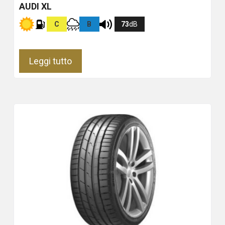
AUDI XL
C
B
73
dB
Leggi tutto