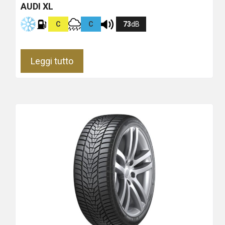
AUDI XL
C
C
73
dB
Leggi tutto