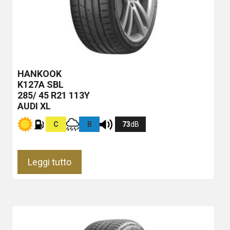
HANKOOK
K127A
SBL
285/ 45 R21 113Y
AUDI XL
C
B
73
dB
Leggi tutto