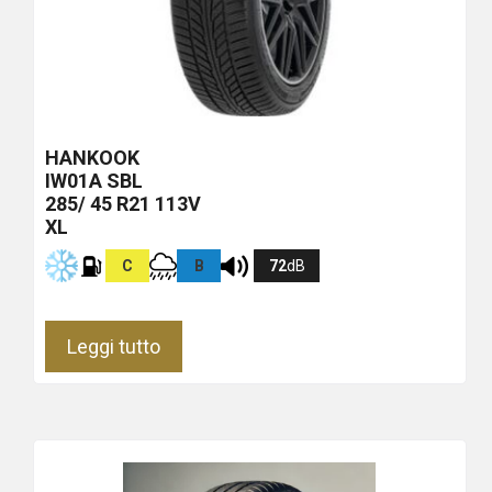
HANKOOK
IW01A
SBL
285/ 45 R21 113V
XL
C
B
72
dB
Leggi tutto