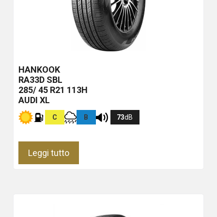
HANKOOK
RA33D
SBL
285/ 45 R21 113H
AUDI XL
C
B
73
dB
Leggi tutto