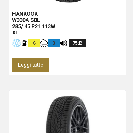
HANKOOK
W330A
SBL
285/ 45 R21 113W
XL
C
B
75
dB
Leggi tutto