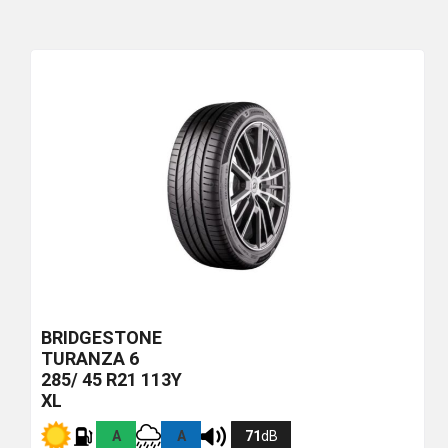
BRIDGESTONE
TURANZA 6
285/ 45 R21 113Y
XL
A
A
71
dB