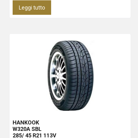
Leggi tutto
HANKOOK
W320A
SBL
285/ 45 R21 113V