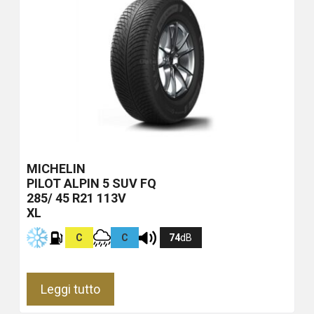
MICHELIN
PILOT ALPIN 5 SUV
FQ
285/ 45 R21 113V
XL
C
C
74
dB
Leggi tutto