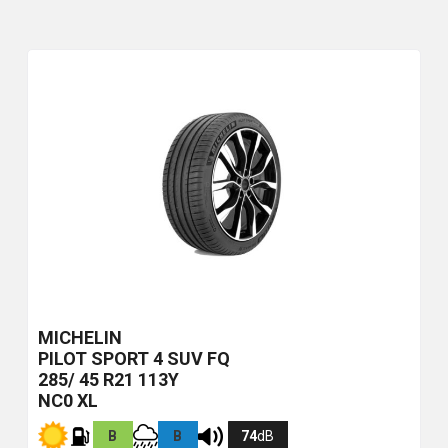
MICHELIN
PILOT SPORT 4 SUV
FQ
285/ 45 R21 113Y
NC0 XL
B
B
74
dB