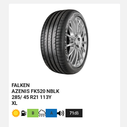
più
economico
FALKEN
AZENIS FK520
NBLK
285/ 45 R21 113Y
XL
B
A
71
dB