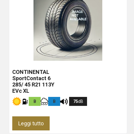
CONTINENTAL
SportContact 6
285/ 45 R21 113Y
EVc XL
B
B
75
dB
Leggi tutto