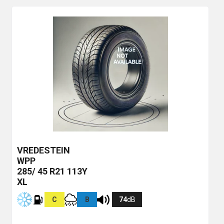
VREDESTEIN
WPP
285/ 45 R21 113Y
XL
C
B
74
dB