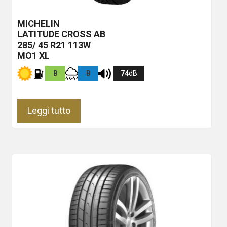
MICHELIN
LATITUDE CROSS
AB
285/ 45 R21 113W
MO1 XL
B
B
74
dB
Leggi tutto