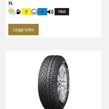
XL
C
B
74
dB
Leggi tutto