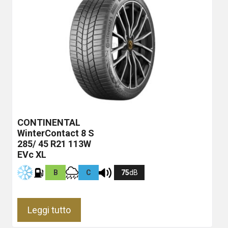
CONTINENTAL
WinterContact 8 S
285/ 45 R21 113W
EVc XL
B
C
75
dB
Leggi tutto