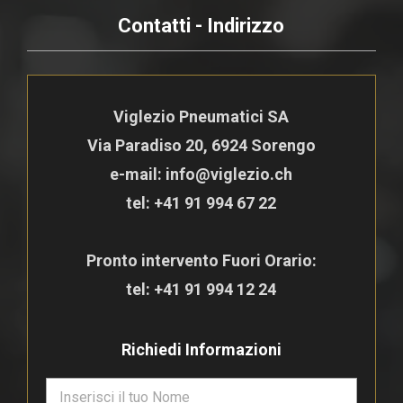
Contatti - Indirizzo
Viglezio Pneumatici SA
Via Paradiso 20, 6924 Sorengo
e-mail: info@viglezio.ch
tel:
+41 91 994 67 22
Pronto intervento Fuori Orario:
tel:
+41 91 994 12 24
Richiedi Informazioni
N
o