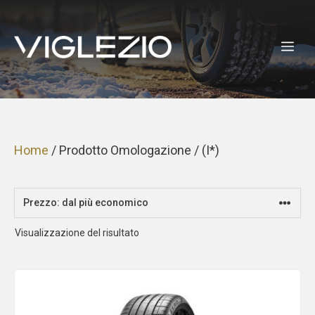
Vai
al
ME
contenuto
Home
/ Prodotto Omologazione / (I*)
Visualizzazione del risultato