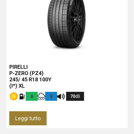
PIRELLI
P-ZERO (PZ4)
245/ 45 R18 100Y
(I*) XL
A
B
70
dB
Leggi tutto