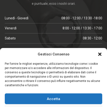
e puntuale, ecco i nostri orari.
Lunedì - Giovedì
08:00 - 12:00 / 13:30 -18:00
Venerdì
8:00 - 12:00 / 13:30 - 17:00
Sabato
08:30 - 12:00
ORARI IN ALTA STAGIONE
Gestisci Consenso
(aprile, maggio, ottobre, novembre, dicembre)
Per fornire le migliori esperienze, utilizziamo tecnologie come i cookie
per memorizzare e/o accedere alle informazioni del dispositivo. Il
Lunedì - Venerdì
08:00 - 12:00 / 13:30 -18:00
consenso a queste tecnologie ci permetterà di elaborare dati come il
comportamento di navigazione o ID unici su questo sito. Non
Sabato
08:00 - 12:00
acconsentire o ritirare il consenso può influire negativamente su alcune
caratteristiche e funzioni.
CHIUSO IL SABATO
Accetta
(gennaio, febbraio, agosto, settembre)