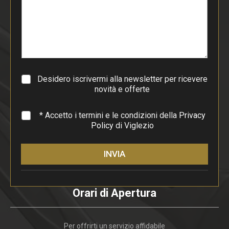
i
p
a
r
a
g
r
a
Desidero iscrivermi alla newsletter per ricevere
f
novità e offerte
o
*
* Accetto i termini e le condizioni della
Privacy
Policy
di Viglezio
INVIA
Orari di Apertura
Per offrirti un servizio affidabile