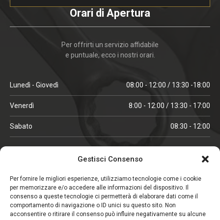
Orari di Apertura
Per offrirti un servizio affidabile
e puntuale, ecco i nostri orari.
Lunedì - Giovedì
08:00 - 12:00 / 13:30 -18:00
Venerdì
8:00 - 12:00 / 13:30 - 17:00
Sabato
08:30 - 12:00
ORARI IN ALTA STAGIONE
Gestisci Consenso
(aprile, maggio, ottobre, novembre, dicembre)
Per fornire le migliori esperienze, utilizziamo tecnologie come i cookie
per memorizzare e/o accedere alle informazioni del dispositivo. Il
Lunedì - Venerdì
08:00 - 12:00 / 13:30 -18:00
consenso a queste tecnologie ci permetterà di elaborare dati come il
comportamento di navigazione o ID unici su questo sito. Non
Sabato
08:00 - 12:00
acconsentire o ritirare il consenso può influire negativamente su alcune