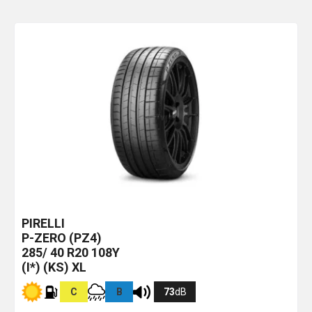
PIRELLI
P-ZERO (PZ4)
285/ 40 R20 108Y
(I*) (KS) XL
C
B
73
dB