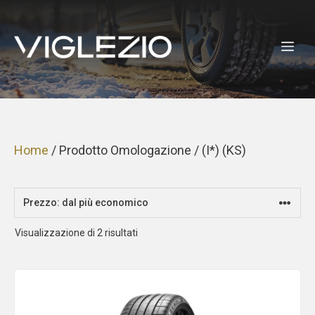
Vai
al
ME
contenuto
Home
/ Prodotto Omologazione / (I*) (KS)
Prezzo:
Visualizzazione di 2 risultati
dal
più
economico