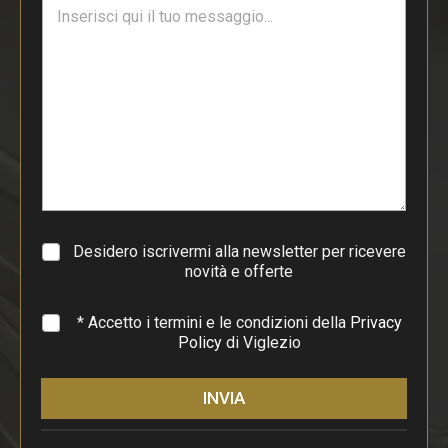
T
l
e
*
s
t
o
d
i
p
a
r
a
g
r
a
Desidero iscrivermi alla newsletter per ricevere
f
novità e offerte
o
*
* Accetto i termini e le condizioni della
Privacy
Policy
di Viglezio
INVIA