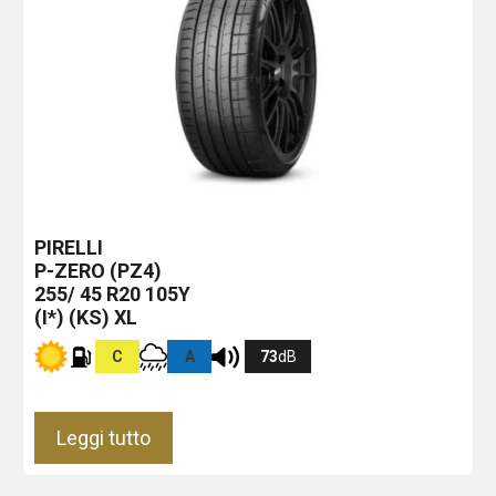
PIRELLI
P-ZERO (PZ4)
255/ 45 R20 105Y
(I*) (KS) XL
C
A
73
dB
Leggi tutto