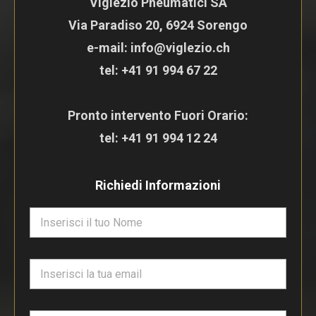
Viglezio Pneumatici SA
Via Paradiso 20, 6924 Sorengo
e-mail: info@viglezio.ch
tel:
+41 91 994 67 22
Pronto intervento Fuori Orario:
tel:
+41 91 994 12 24
Richiedi Informazioni
N
o
m
e
E
*
m
a
i