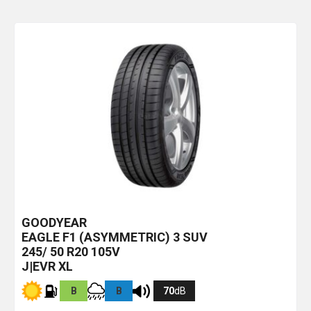
GOODYEAR
EAGLE F1 (ASYMMETRIC) 3 SUV
245/ 50 R20 105V
J|EVR XL
B
B
70
dB