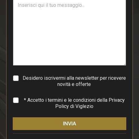
T
l
e
*
s
t
o
d
i
p
a
r
a
g
r
a
Desidero iscrivermi alla newsletter per ricevere
f
novità e offerte
o
*
* Accetto i termini e le condizioni della
Privacy
Policy
di Viglezio
INVIA