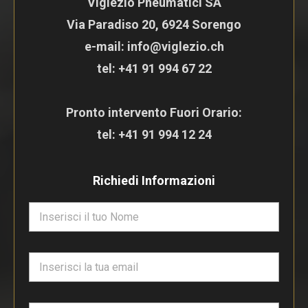
Viglezio Pneumatici SA
Via Paradiso 20, 6924 Sorengo
e-mail: info@viglezio.ch
tel:
+41 91 994 67 22
Pronto intervento Fuori Orario:
tel:
+41 91 994 12 24
Richiedi Informazioni
N
o
m
e
E
*
m
a
i