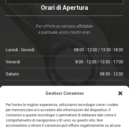
Orari di Apertura
Per offrirti un servizio affidabile
e puntuale, ecco i nostri orari.
Lunedì - Giovedì
08:00 - 12:00 / 13:30 -18:00
Venerdì
8:00 - 12:00 / 13:30 - 17:00
Sabato
08:30 - 12:00
ORARI IN ALTA STAGIONE
Gestisci Consenso
(aprile, maggio, ottobre, novembre, dicembre)
Per fornire le migliori esperienze, utilizziamo tecnologie come i cookie
per memorizzare e/o accedere alle informazioni del dispositivo. Il
Lunedì - Venerdì
08:00 - 12:00 / 13:30 -18:00
consenso a queste tecnologie ci permetterà di elaborare dati come il
comportamento di navigazione o ID unici su questo sito. Non
Sabato
08:00 - 12:00
acconsentire o ritirare il consenso può influire negativamente su alcune