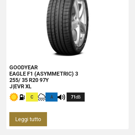
GOODYEAR
EAGLE F1 (ASYMMETRIC) 3
255/ 35 R20 97Y
J|EVR XL
C
A
71
dB
Leggi tutto