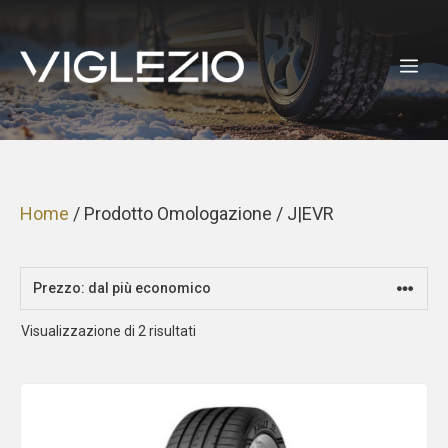
Vai
al
ME
contenuto
Home
/ Prodotto Omologazione / J|EVR
Prezzo:
Visualizzazione di 2 risultati
dal
più
economico