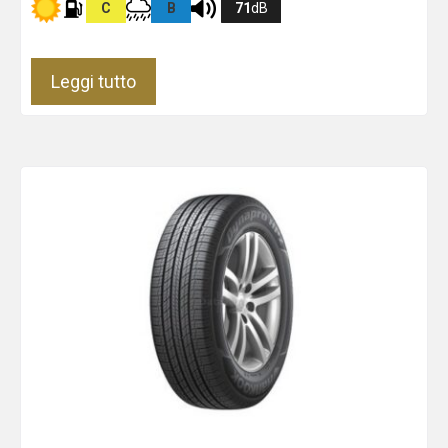
C
B
71
dB
Leggi tutto