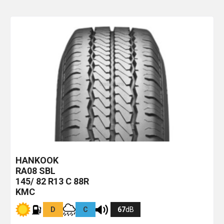
HANKOOK
RA08
SBL
145/ 82 R13 C 88R
KMC
D
C
67
dB