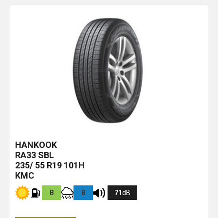
HANKOOK
RA33
SBL
235/ 55 R19 101H
KMC
B
B
71
dB