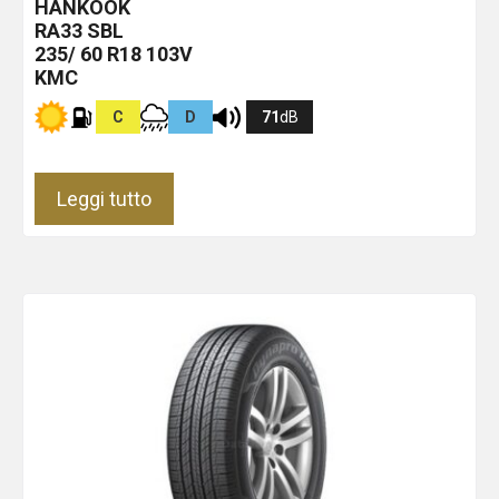
HANKOOK
RA33
SBL
235/ 60 R18 103V
KMC
C
D
71
dB
Leggi tutto