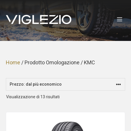
Vai
al
ME
contenuto
Home
/ Prodotto Omologazione / KMC
Prezzo:
Visualizzazione di 13 risultati
dal
più
economico