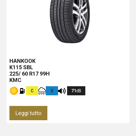
HANKOOK
K115
SBL
225/ 60 R17 99H
KMC
C
B
71
dB
Leggi tutto