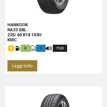
HANKOOK
RA33
SBL
235/ 60 R18 103H
KMC
B
B
71
dB
Leggi tutto