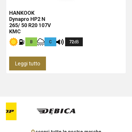
HANKOOK
Dynapro HP2
N
265/ 50 R20 107V
KMC
B
C
72
dB
Leggi tutto
scopri tutte le nostre marche