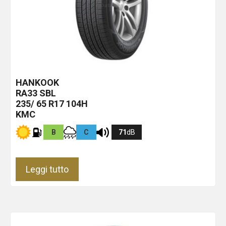
HANKOOK
RA33
SBL
235/ 65 R17 104H
KMC
B
C
71
dB
Leggi tutto