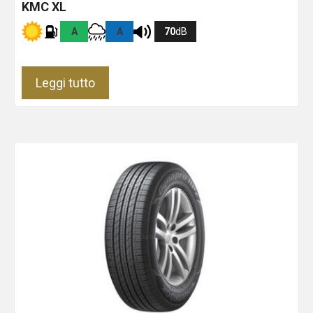
KMC XL
A
A
70
dB
Leggi tutto