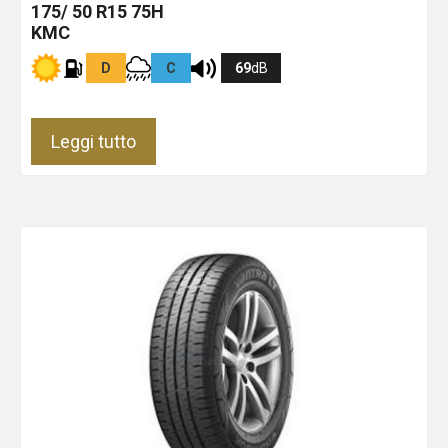
175/ 50 R15 75H
KMC
D
C
69
dB
Leggi tutto