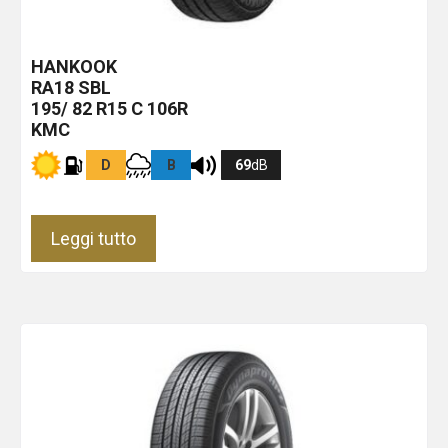
HANKOOK
RA18
SBL
195/ 82 R15 C 106R
KMC
D
B
69
dB
Leggi tutto