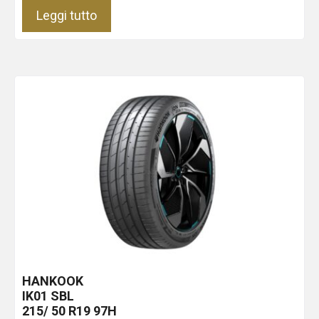
Leggi tutto
HANKOOK
IK01
SBL
215/ 50 R19 97H