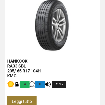
HANKOOK
RA33
SBL
235/ 65 R17 104H
KMC
A
B
71
dB
Leggi tutto