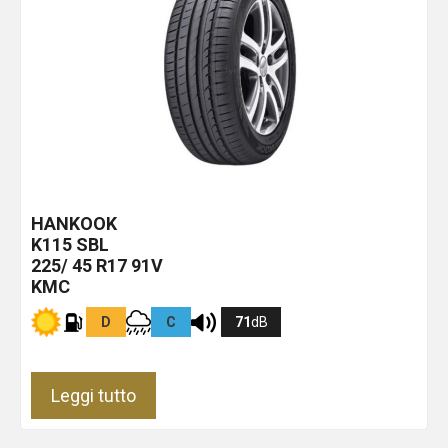
HANKOOK
K115
SBL
225/ 45 R17 91V
KMC
D
C
71
dB
Leggi tutto