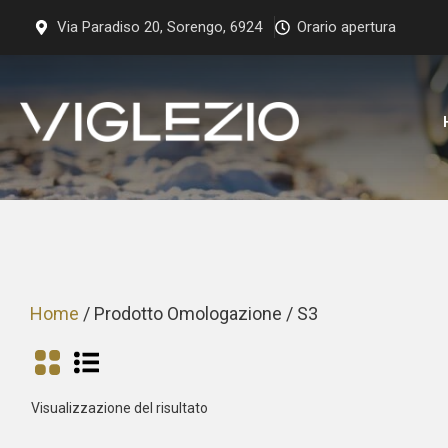
Vai
Via Paradiso 20, Sorengo, 6924
Orario apertura
al
contenuto
Home
/ Prodotto Omologazione / S3
Visualizzazione del risultato