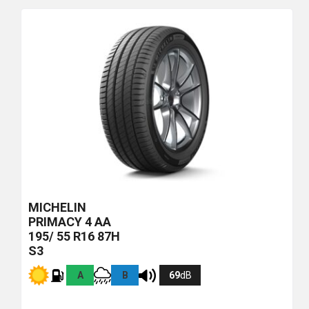
MICHELIN
PRIMACY 4
AA
195/ 55 R16 87H
S3
A
B
69
dB