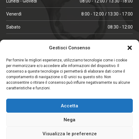
Lunedì - Giovedì
08:00 - 12:00 / 13:30 -18:00
Venerdì
8:00 - 12:00 / 13:30 - 17:00
Sabato
08:30 - 12:00
ORARI IN ALTA STAGIONE
Gestisci Consenso
(aprile, maggio, ottobre, novembre, dicembre)
Per fornire le migliori esperienze, utilizziamo tecnologie come i cookie
per memorizzare e/o accedere alle informazioni del dispositivo. Il
Lunedì - Venerdì
08:00 - 12:00 / 13:30 -18:00
consenso a queste tecnologie ci permetterà di elaborare dati come il
comportamento di navigazione o ID unici su questo sito. Non
Sabato
08:00 - 12:00
acconsentire o ritirare il consenso può influire negativamente su alcune
caratteristiche e funzioni.
CHIUSO IL SABATO
Accetta
(gennaio, febbraio, agosto, settembre)
Nega
Visualizza le preferenze
Copyright © 2026. Viglezio - Tutti i diritti riservati.
Elemento aggiunto al carrello.