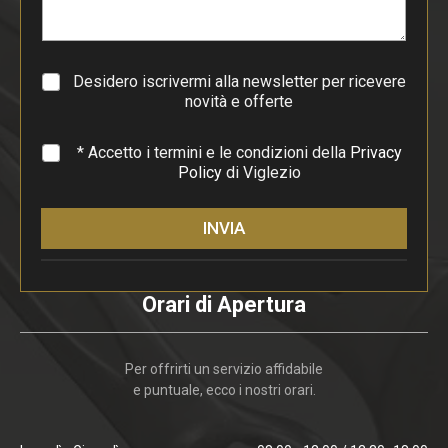
r
a
g
r
a
Desidero iscrivermi alla newsletter per ricevere
f
novità e offerte
o
*
* Accetto i termini e le condizioni della
Privacy
Policy
di Viglezio
INVIA
Orari di Apertura
Per offrirti un servizio affidabile
e puntuale, ecco i nostri orari.