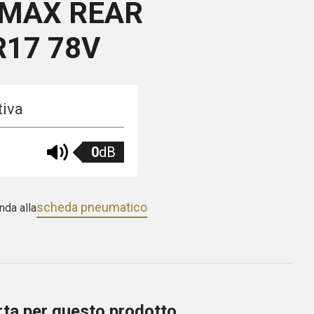
 MAX REAR
R17 78V
tiva
0
dB
scheda pneumatico
nda alla
erta per questo prodotto