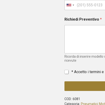
U
n
i
Richiedi Preventivo
*
t
e
d
S
t
a
t
e
Ricorda di inserire modello
s
ricevute
+
1
*
* Accetto i termini e
COD:
6081
Categoria:
Pneumatici Mo