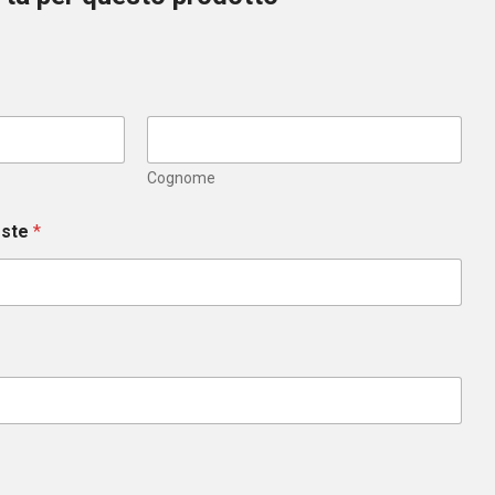
Cognome
este
*