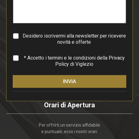
a
r
a
g
r
a
Desidero iscrivermi alla newsletter per ricevere
f
novità e offerte
o
*
* Accetto i termini e le condizioni della
Privacy
Policy
di Viglezio
INVIA
Orari di Apertura
Per offrirti un servizio affidabile
e puntuale, ecco i nostri orari.