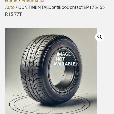
Home
/
Pneumatici
Auto
/ CONTINENTALContiEcoContact EP175/ 55
R15 77T