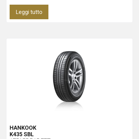
Leggi tutto
HANKOOK
K435
SBL