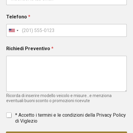
Telefono
*
U
n
i
Richiedi Preventivo
*
t
e
d
S
t
a
t
e
Ricorda di inserire modello veicolo e misure...e menziona
s
eventuali buoni sconto o promozioni ricevute
+
1
*
* Accetto i termini e le condizioni della
Privacy Policy
di Viglezio