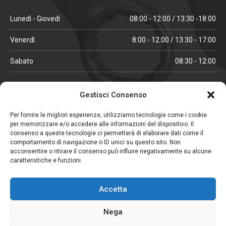
Lunedì - Giovedì
08:00 - 12:00 / 13:30 -18:00
Venerdì
8:00 - 12:00 / 13:30 - 17:00
Sabato
08:30 - 12:00
ORARI IN ALTA STAGIONE
Gestisci Consenso
(aprile, maggio, ottobre, novembre, dicembre)
Per fornire le migliori esperienze, utilizziamo tecnologie come i cookie
per memorizzare e/o accedere alle informazioni del dispositivo. Il
Lunedì - Venerdì
08:00 - 12:00 / 13:30 -18:00
consenso a queste tecnologie ci permetterà di elaborare dati come il
comportamento di navigazione o ID unici su questo sito. Non
Sabato
08:00 - 12:00
acconsentire o ritirare il consenso può influire negativamente su alcune
caratteristiche e funzioni.
CHIUSO IL SABATO
Accetta
(gennaio, febbraio, agosto, settembre)
Nega