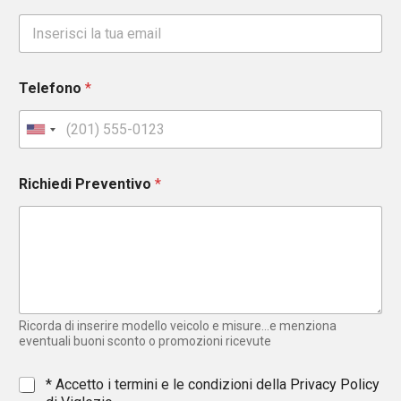
Telefono
*
U
n
i
Richiedi Preventivo
*
t
e
d
S
t
a
t
e
Ricorda di inserire modello veicolo e misure...e menziona
s
eventuali buoni sconto o promozioni ricevute
+
1
*
* Accetto i termini e le condizioni della
Privacy Policy