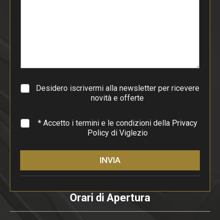
o
d
i
p
a
r
a
g
r
a
Desidero iscrivermi alla newsletter per ricevere
f
novità e offerte
o
*
* Accetto i termini e le condizioni della
Privacy
Policy
di Viglezio
INVIA
Orari di Apertura