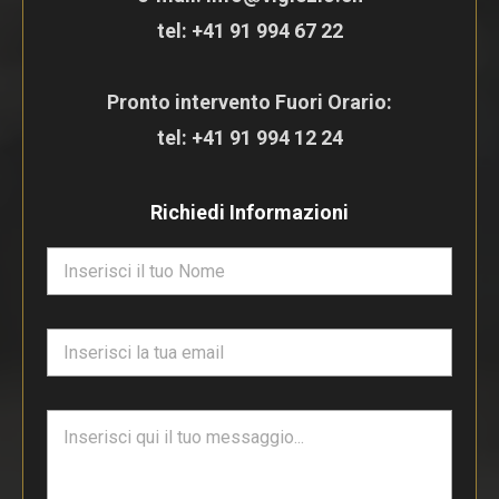
tel:
+41 91 994 67 22
Pronto intervento Fuori Orario:
tel:
+41 91 994 12 24
Richiedi Informazioni
N
o
m
e
E
*
m
a
i
T
l
e
*
s
t