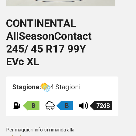
CONTINENTAL
AllSeasonContact
245/ 45 R17 99Y
EVc XL
Stagione:
4 Stagioni
B
B
72
dB
Per maggiori info si rimanda alla