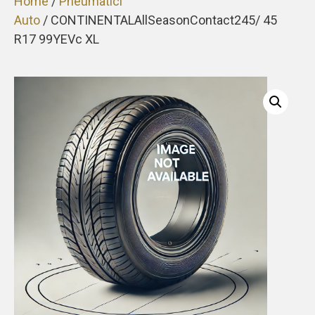
Home
/
Pneumatici
Auto
/ CONTINENTALAllSeasonContact245/ 45
R17 99YEVc XL