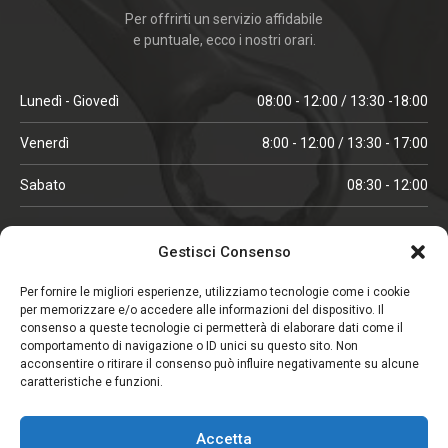
Per offrirti un servizio affidabile
e puntuale, ecco i nostri orari.
Lunedì - Giovedì
08:00 - 12:00 / 13:30 -18:00
Venerdì
8:00 - 12:00 / 13:30 - 17:00
Sabato
08:30 - 12:00
ORARI IN ALTA STAGIONE
Gestisci Consenso
(aprile, maggio, ottobre, novembre, dicembre)
Per fornire le migliori esperienze, utilizziamo tecnologie come i cookie
per memorizzare e/o accedere alle informazioni del dispositivo. Il
Lunedì - Venerdì
08:00 - 12:00 / 13:30 -18:00
consenso a queste tecnologie ci permetterà di elaborare dati come il
comportamento di navigazione o ID unici su questo sito. Non
Sabato
08:00 - 12:00
acconsentire o ritirare il consenso può influire negativamente su alcune
caratteristiche e funzioni.
CHIUSO IL SABATO
Accetta
(gennaio, febbraio, agosto, settembre)